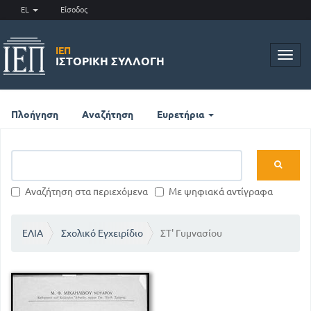
EL
Είσοδος
ΙΕΠ
Toggl
ΙΣΤΟΡΙΚΉ ΣΥΛΛΟΓΉ
navig
Πλοήγηση
Αναζήτηση
Ευρετήρια
Αναζήτηση στα περιεχόμενα
Με ψηφιακά αντίγραφα
ΕΛΙΑ
Σχολικό Εγχειρίδιο
ΣΤ' Γυμνασίου