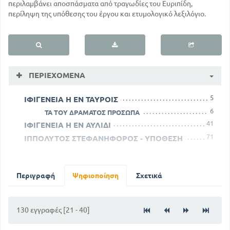
περιλαμβάνει αποσπάσματα από τραγωδίες του Ευριπίδη,
περίληψη της υπόθεσης του έργου και ετυμολογικό λεξιλόγιο.
ΠΕΡΙΕΧΌΜΕΝΑ
5
ΙΦΙΓΕΝΕΙΑ Η ΕΝ ΤΑΥΡΟΙΣ
6
ΤΑ ΤΟΥ ΔΡΑΜΑΤΟΣ ΠΡΟΣΩΠΑ
41
ΙΦΙΓΕΝΕΙΑ Η ΕΝ ΑΥΛΙΔΙ
71
ΙΠΠΟΛΥΤΟΣ ΣΤΕΦΑΝΗΦΟΡΟΣ - ΥΠΟΘΕΣΗ
91
ΙΠΠΟΛΥΤΟΣ
103
ΜΗΔΕΙΑ
Περιγραφή
Ψηφιοποίηση
Σχετικά
104
ΤΑ ΤΟΥ ΠΡΟΣΩΠΟΣ ΔΡΑΜΑΤΑ
107
ΜΗΔΕΙΑΣ - ΥΠΟΘΕΣΗ
130 εγγραφές [21 - 40]