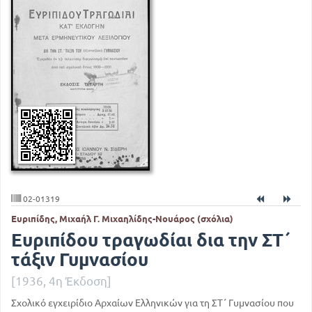
02-01319
Ευριπίδης, Μιχαήλ Γ. Μιχαηλίδης-Νουάρος (σχόλια)
Ευριπίδου τραγωδίαι δια την ΣΤ΄
τάξιν Γυμνασίου
[1936, 4η Έκδοση]
Σχολικό εγχειρίδιο Αρχαίων Ελληνικών για τη ΣΤ΄ Γυμνασίου που