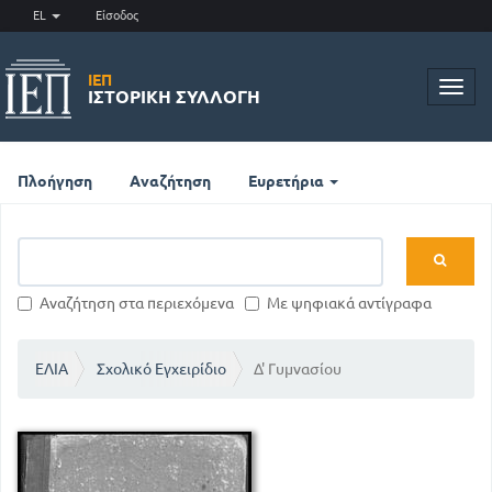
EL
Είσοδος
ΙΕΠ
Toggl
ΙΣΤΟΡΙΚΉ ΣΥΛΛΟΓΉ
navig
Πλοήγηση
Αναζήτηση
Ευρετήρια
Αναζήτηση στα περιεχόμενα
Με ψηφιακά αντίγραφα
ΕΛΙΑ
Σχολικό Εγχειρίδιο
Δ' Γυμνασίου