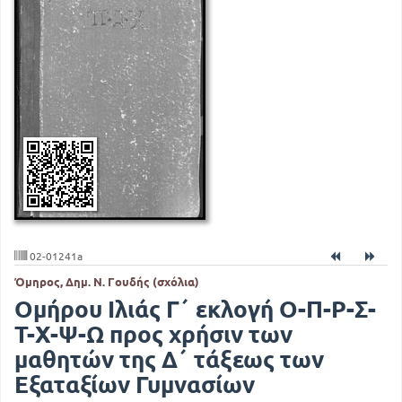
02-01241a
Όμηρος, Δημ. Ν. Γουδής (σχόλια)
Ομήρου Ιλιάς Γ΄ εκλογή Ο-Π-Ρ-Σ-
Τ-Χ-Ψ-Ω προς χρήσιν των
μαθητών της Δ΄ τάξεως των
Εξαταξίων Γυμνασίων