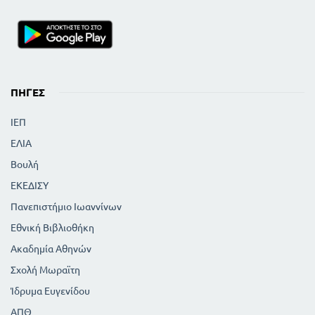
65
Η Φερενίκη στην Ολυμπία
65
Μειράκιο Ερετρικό
65
Τα Τέμπη
Δ ΕΚ ΤΩΝ ΛΟΥΚΙΑΝΟΥ '' ΝΕΚΡΙΚΩΝ ΔΙΑΛΟΓΩΝ ''
71
Χάρωνος, Μενίππου και Ερμού
ΠΗΓΈΣ
72
Πλούτωνας ή κατά Μενίππου
74
Διογένη και Μαυσώλου
ΙΕΠ
75
Πλούτωνας και Ερμής
ΕΛΙΑ
76
Ζηνοφάντου και Καλλιδημίδου
Βουλή
77
Κράτητος και Διογένη
Α' ΑΙΣΩΠΕΙΟΙ ΜΥΘΟΙ
ΕΚΕΔΙΣΥ
7
ΕΙΣΑΓΩΓΙΚΟ ΣΗΜΕΙΩΜΑ
Πανεπιστήμιο Ιωαννίνων
9
ΛΙΟΝΤΑΡΙ ΚΑΙ ΑΛΕΠΟΥ
Εθνική Βιβλιοθήκη
9
ΕΡΙΦΟΣΚΑΙ ΛΥΚΟΣ
Ακαδημία Αθηνών
9
ΒΟΕΣ ΚΑΙ ΛΙΟΝΤΑΡΙΑ
Σχολή Μωραϊτη
9
ΛΥΧΝΟΣ
10
ΓΥΝΑΙΚΑ ΚΑΙ ΟΡΝΙΘΑ
Ίδρυμα Ευγενίδου
10
ΚΟΥΝΟΥΠΙ ΚΑΙ ΒΟΥΣ
ΑΠΘ