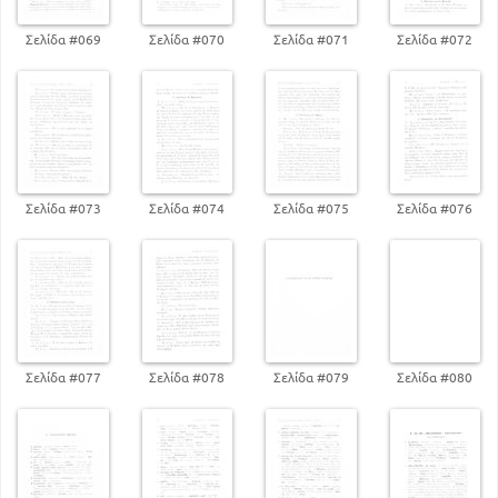
31
Ο μέχρις Μυσίας Πλους
Σελίδα #069
Σελίδα #070
Σελίδα #071
Σελίδα #072
31
Από Μυσίας μέχρι Θράκης
32
Ο μάντης Φινεύς. ΟΙ Αρπυιες
32
Οι συμπληγάδες πέτρες
Οι Αργοναύτες στην Κολχίδα - Ιάσωνας και
Μήδεια
33
Δ' ΠΕΡΣΕΑΣ
Σελίδα #073
Σελίδα #074
Σελίδα #075
Σελίδα #076
35
Η Γέννηση του Περσέα
Ο Περσέας πέμπεται επι την κεφαλή της
Γοργόνας
36
35
Η Μέδουσα αποτέμνεται την κεφαλή
36
Θάνατος Ακρισίου
37
Περσέας και Ανδρομέδα
Ε. ΗΡΑΚΛΗΣ
Σελίδα #077
Σελίδα #078
Σελίδα #079
Σελίδα #080
38
Γέννηση και ανατροφή του Ηρακλή
38
Πρώτα κατορθώματα του Ηρακλή
Οι δώδεκα άθλοι
40
α. Το λιοντάρι της Νεμέας