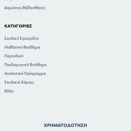
10
ΑΙΞ ΚΑΙ ΑΙΓΟΒΟΣΚΟΣ
Δημόσιες Βιβλιοθήκες
10
ΑΛΕΠΟΥΔΕΣ ΚΑΙ ΚΛΙΣΕΙΣ
10
ΚΥΝΗΓΟΣ ΚΑΙ ΔΡΥΟΤΟΜΟΣ
11
ΠΗΡΕ ΔΥΟ
ΚΑΤΗΓΟΡΊΕΣ
11
ΛΙΟΝΤΑΡΙ ΚΑΙ ΤΑΥΡΟΣ
11
Σχολικό Εγχειρίδιο
ΛΙΟΝΤΑΡΙ ΚΑΙ ΟΝΟΣ ΚΑΙ ΑΛΕΠΟΥ
12
ΠΙΘΗΚΟΣ ΚΑΙ ΑΛΙΕΙΣ
Μαθητικό Βοήθημα
12
ΚΟΜΠΑΣΤΗΣ
Περιοδικό
12
ΙΠΠΟΣ ΚΑΙ ΥΝΟΣ
Παιδαγωγικό Βοήθημα
12
ΟΝΟΣ ΚΑΙ ΛΕΟΝΤΗ
12
Αναλυτικό Πρόγραμμα
ΙΠΠΟΣ ΚΑΙ ΣΤΡΑΤΙΩΤΗΣ
13
ΠΑΙΔΙΑ ΓΕΩΡΓΩΝ
Σχολικοί Χάρτες
13
ΠΟΙΜΗΝ ΨΕΥΤΗΣ
Άλλο
14
ΓΕΩΡΓΟΣ ΚΑΙ ΠΑΙΔΙΑ ΑΥΤΟΥ
14
ΠΑΤΕΡΑΣ ΚΑΙ ΚΟΡΕΣ
15
ΙΑΤΡΟΣ ΑΤΕΧΝΟΣ
15
ΚΥΩΝ ΚΑΙ ΑΛΕΚΤΡΥΩΝ ΚΑΙ ΑΛΕΠΟΥ
15
ΞΥΛΕΥΟΜΕΝΟΣ ΕΡΜΗΣ
ΧΡΗΜΑΤΟΔΌΤΗΣΗ
Β' ΕΚ ΤΗΣ '' ΒΙΒΛΙΟΘΗΚΗΣ'' ΑΠΟΛΛΟΔΩΡΟΥ