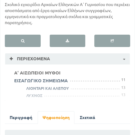
Σχολικό εγχειρίδιο Αρχαίων Ελληνικών Α΄ Γυμνασίου που περιέχει
αποσπάσματα από έργα αρχαίων Ελλήνων συγγραφέων,
ερμηνευτικά και πραγματολογικά σχόλια και γραμματικές
παρατηρήσεις.
ΠΕΡΙΕΧΌΜΕΝΑ
Α' ΑΙΣΩΠΕΙΟΙ ΜΥΘΟΙ
11
ΕΙΣΑΓΩΓΙΚΟ ΣΗΜΕΙΩΜΑ
13
ΛΙΟΝΤΑΡΙ ΚΑΙ ΑΛΕΠΟΥ
13
ΛΥΧΝΟΣ
14
ΓΥΝΑΙΚΑ ΚΑΙ ΟΡΝΙΘΑ
14
ΚΥΝΗΓΟΣ ΚΑΙ ΔΡΥΟΤΟΜΟΣ
15
Περιγραφή
ΠΗΡΕ ΔΥΟ
Ψηφιοποίηση
Σχετικά
16
ΠΙΘΗΚΟΣ ΚΑΙ ΑΛΙΕΙΣ
16
ΙΠΠΟΣ ΚΑΙ ΣΤΡΑΤΙΩΤΗΣ