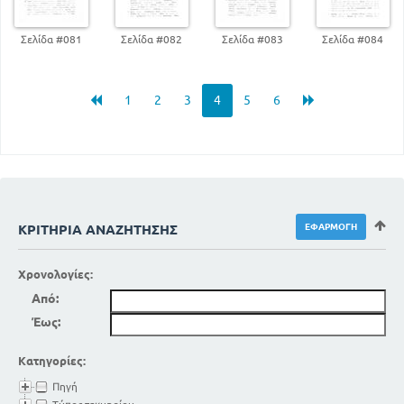
40
β. Η Λερναία Ύδρα
41
γ. Η Κερυνίτις έλαφος
Σελίδα #081
Σελίδα #082
Σελίδα #083
Σελίδα #084
42
ζ. Ο Κρής ταύρος
43
η. Οι ίπποι του Διομήδη
43
θ. Ο ζωστήρ της Ιππολύτης
1
2
3
4
5
6
44
ια. Τα χρυσά μήλα των Εσπερίδων
45
ιβ. Ο Κέρβερος
45
5. Ηρακλής και Δηιάνειρα
45
6. Θάνατος Ηρακλεους
ΣΤ ΟΙ ΑΛΛΟΙ ΗΡΩΕΣ
47
ΚΑΔΜΟΣ
ΚΡΙΤΉΡΙΑ ΑΝΑΖΉΤΗΣΗΣ
48
ΜΙΝΩΣ
49
ΚΑΣΤΩΡ ΚΑΙ ΠΟΛΥΔΕΥΚΗΣ
Χρονολογίες:
49
ΑΙΑΚΟΣ
Από:
49
ΚΕΚΡΟΨ
Έως:
50
ΘΗΣΕΑΣ
50
ΜΕΛΕΑΓΡΟΣ
Κατηγορίες:
51
ΝΙΟΒΗ
Πηγή
52
ΟΡΦΕΑΣ