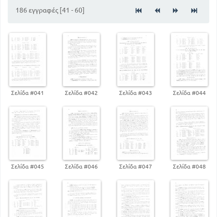
Ρήματα
186 εγγραφές [41 - 60]
Γενικές παρατηρήσεις στο σχηματισμό των χρόνων
και των εγκλίσεων
116
104
Δεύτεροι χρόνοι των ρημάτων
Ανώμαλα ρήματα κατά τον σχηματισμό ή τη
σημασία των χρόνων
146
142
Άκλιτα μέρη του λόγου
148
Ετυμολογικό
155
Παράγωγα επίθετα
Σελίδα #041
Σελίδα #042
Σελίδα #043
Σελίδα #044
167
Κατάλογος ανώμαλων ρημάτων
Σελίδα #045
Σελίδα #046
Σελίδα #047
Σελίδα #048