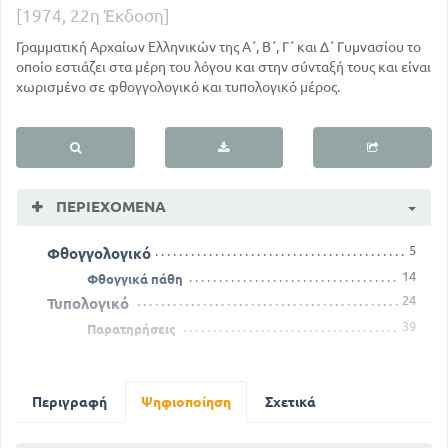
[1974, 22η Έκδοση]
Γραμματική Αρχαίων Ελληνικών της Α΄, Β΄, Γ΄ και Δ΄ Γυμνασίου το
οποίο εστιάζει στα μέρη του λόγου και στην σύνταξή τους και είναι
χωρισμένο σε φθογγολογικό και τυπολογικό μέρος.
ΠΕΡΙΕΧΌΜΕΝΑ
5
Φθογγολογικό
14
Φθογγικά πάθη
24
Τυπολογικό
39
Παρατηρήσεις
50
Ανώμαλα ουσιαστικά
54
Τα επίθετα
65
Περιγραφή
Κλίση των μετοχών
Ψηφιοποίηση
Σχετικά
73
Αντωνυμίες
86