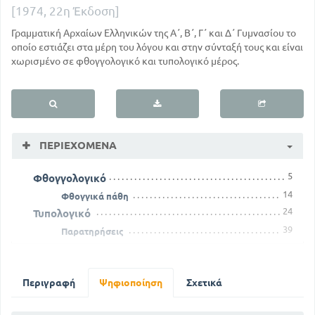
[1974, 22η Έκδοση]
Γραμματική Αρχαίων Ελληνικών της Α΄, Β΄, Γ΄ και Δ΄ Γυμνασίου το
οποίο εστιάζει στα μέρη του λόγου και στην σύνταξή τους και είναι
χωρισμένο σε φθογγολογικό και τυπολογικό μέρος.
ΠΕΡΙΕΧΌΜΕΝΑ
5
Φθογγολογικό
14
Φθογγικά πάθη
24
Τυπολογικό
39
Παρατηρήσεις
50
Ανώμαλα ουσιαστικά
54
Τα επίθετα
65
Περιγραφή
Κλίση των μετοχών
Ψηφιοποίηση
Σχετικά
73
Αντωνυμίες
86