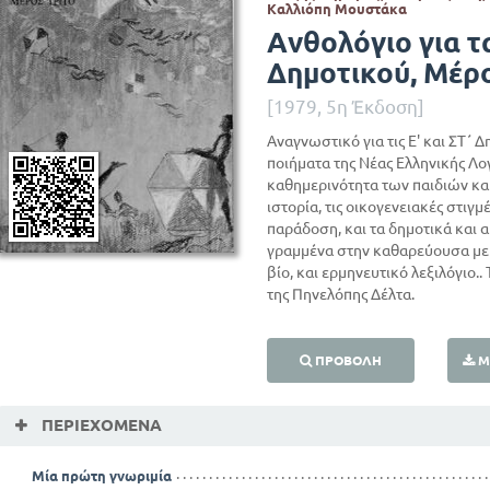
Καλλιόπη Μουστάκα
Ανθολόγιο για τ
Δημοτικού, Μέρο
[1979, 5η Έκδοση]
Αναγνωστικό για τις Ε' και ΣΤ΄ 
ποιήματα της Νέας Ελληνικής Λο
καθημερινότητα των παιδιών και
ιστορία, τις οικογενειακές στιγμέ
παράδοση, και τα δημοτικά και α
γραμμένα στην καθαρεύουσα με 
βίο, και ερμηνευτικό λεξιλόγιο.
της Πηνελόπης Δέλτα.
ΠΡΟΒΟΛΉ
Μ
ΠΕΡΙΕΧΌΜΕΝΑ
Μία πρώτη γνωριμία