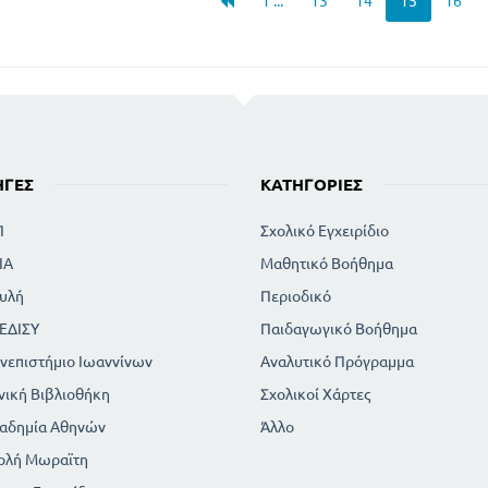
1 ...
13
14
15
16
ΗΓΈΣ
ΚΑΤΗΓΟΡΊΕΣ
Π
Σχολικό Εγχειρίδιο
ΙΑ
Μαθητικό Βοήθημα
υλή
Περιοδικό
ΕΔΙΣΥ
Παιδαγωγικό Βοήθημα
νεπιστήμιο Ιωαννίνων
Αναλυτικό Πρόγραμμα
νική Βιβλιοθήκη
Σχολικοί Χάρτες
αδημία Αθηνών
Άλλο
ολή Μωραϊτη