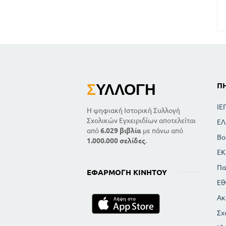
Σ
ΥΛΛΟΓΉ
Π
ΙΕ
Η ψηφιακή Ιστορική Συλλογή
Σχολικών Εγχειριδίων αποτελείται
ΕΛ
από
6.029 βιβλία
με πάνω από
Βο
1.000.000 σελίδες
.
ΕΚ
Πα
ΕΦΑΡΜΟΓΉ ΚΙΝΗΤΟΎ
Εθ
Ακ
Σχ