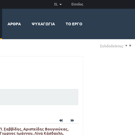
EL
Είσοδος
ΆΡΘΡΑ
ΨΥΧΑΓΩΓΊΑ
ΤΟ ΈΡΓΟ
Σελιδοδείκτης:
(+)
(-)
Π. Σαββίδης, Αριστείδης Βουγιούκας,
 Γιώργος Ιωάννου, Λίνα Κάσδαγλη,