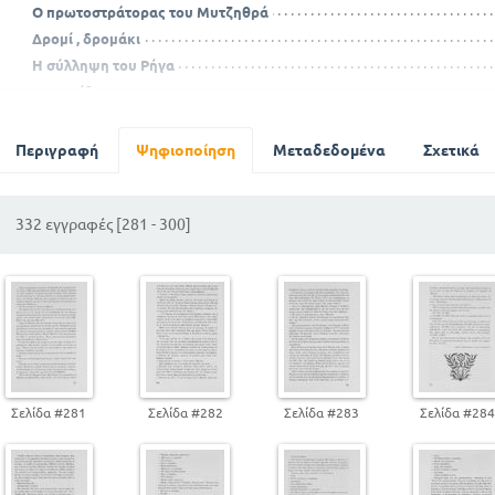
Ο πρωτοστράτορας του Μυτζηθρά
Δρομί , δρομάκι
Η σύλληψη του Ρήγα
Η πατρίδα
Νανούρισμα
Η αγνώριστη
Περιγραφή
Ψηφιοποίηση
Μεταδεδομένα
Σχετικά
Ήρθαν οι Έλληνες
Ο τάφος
332 εγγραφές [281 - 300]
Οι γερανοί
Το μασταρόπουλο
Τετράστιχο
Λεξιλόγιο
Σελίδα #281
Σελίδα #282
Σελίδα #283
Σελίδα #28