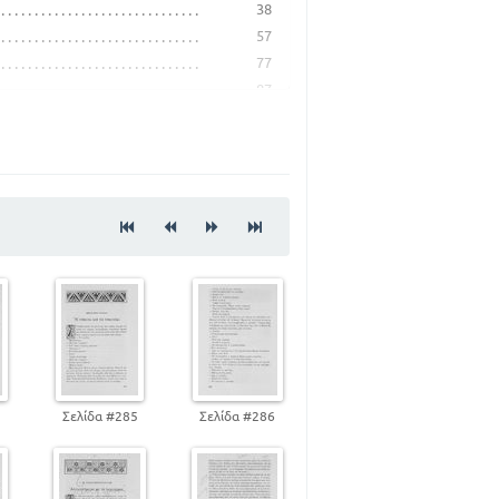
38
57
77
87
115
139
161
193
215
256
265
305
4
Σελίδα #285
Σελίδα #286