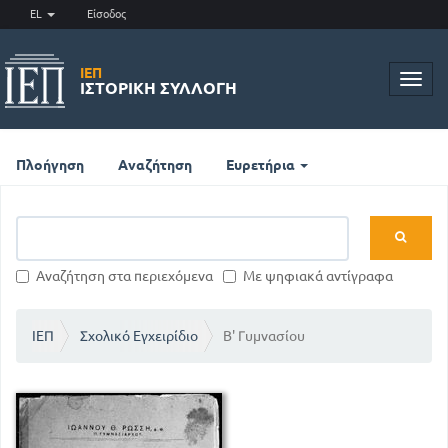
EL
Είσοδος
ΙΕΠ
Toggl
ΙΣΤΟΡΙΚΉ ΣΥΛΛΟΓΉ
navig
Πλοήγηση
Αναζήτηση
Ευρετήρια
Αναζήτηση στα περιεχόμενα
Με ψηφιακά αντίγραφα
ΙΕΠ
Σχολικό Εγχειρίδιο
Β' Γυμνασίου