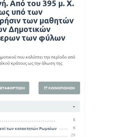
ή. Από του 395 μ. Χ.
εως υπό των
χρήσιν των μαθητών
των Δημοτικών
τερων των φύλων
Δημοτικού που καλύπτει την περίοδο από
αϊκού κράτους ως την άλωση της
ΕΤΑΦΌΡΤΩΣΗ
ΚΟΙΝΟΠΟΊΗΣΗ
5
6
 επί των κατακτητών Ρωμαίων
29