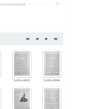
62
ική αυτοκρατορία
94
4
Σελίδα #085
Σελίδα #086