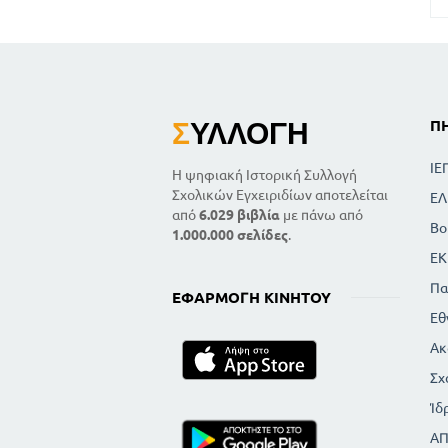
Σ
ΥΛΛΟΓΉ
Π
ΙΕ
Η ψηφιακή Ιστορική Συλλογή
Σχολικών Εγχειριδίων αποτελείται
ΕΛ
από
6.029 βιβλία
με πάνω από
Βο
1.000.000 σελίδες
.
ΕΚ
Πα
ΕΦΑΡΜΟΓΉ ΚΙΝΗΤΟΎ
Εθ
Ακ
Σχ
Ίδ
Α