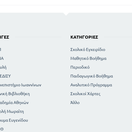
ΗΓΈΣ
ΚΑΤΗΓΟΡΊΕΣ
Π
Σχολικό Εγχειρίδιο
ΙΑ
Μαθητικό Βοήθημα
υλή
Περιοδικό
ΕΔΙΣΥ
Παιδαγωγικό Βοήθημα
νεπιστήμιο Ιωαννίνων
Αναλυτικό Πρόγραμμα
νική Βιβλιοθήκη
Σχολικοί Χάρτες
αδημία Αθηνών
Άλλο
ολή Μωραϊτη
ρυμα Ευγενίδου
ΠΘ