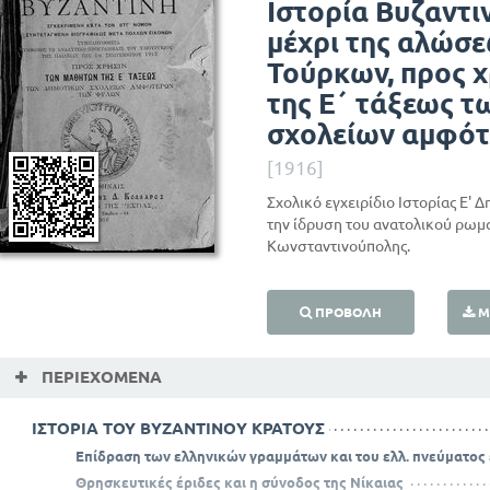
Ιστορία Βυζαντιν
μέχρι της αλώσ
Τούρκων, προς 
της Ε΄ τάξεως 
σχολείων αμφό
[1916]
Σχολικό εγχειρίδιο Ιστορίας Ε' 
την ίδρυση του ανατολικού ρωμ
Κωνσταντινούπολης.
ΠΡΟΒΟΛΉ
Μ
ΠΕΡΙΕΧΌΜΕΝΑ
ΙΣΤΟΡΙΑ ΤΟΥ ΒΥΖΑΝΤΙΝΟΥ ΚΡΑΤΟΥΣ
Επίδραση των ελληνικών γραμμάτων και του ελλ. πνεύματος
Θρησκευτικές έριδες και η σύνοδος της Νίκαιας