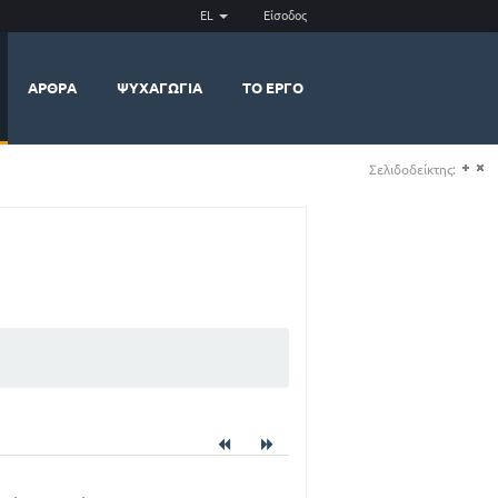
EL
Είσοδος
ΆΡΘΡΑ
ΨΥΧΑΓΩΓΊΑ
ΤΟ ΈΡΓΟ
Σελιδοδείκτης:
(+)
(-)