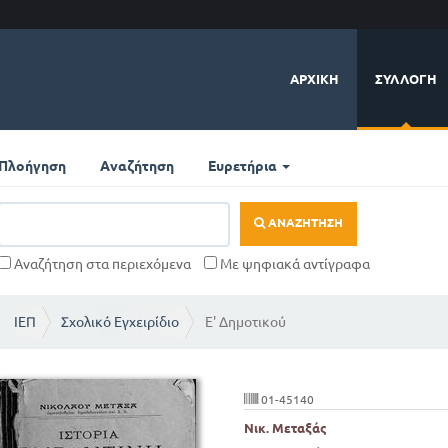
ΑΡΧΙΚΉ
ΣΥΛΛΟΓΉ
Πλοήγηση
Αναζήτηση
Ευρετήρια
ΑΝΑΖΉΤΗΣΗ
Αναζήτηση στα περιεχόμενα
Με ψηφιακά αντίγραφα
ΙΕΠ
Σχολικό Εγχειρίδιο
Ε' Δημοτικού
01-45140
Νικ. Μεταξάς