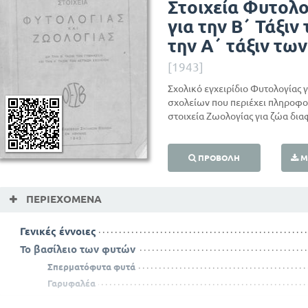
Στοιχεία Φυτολο
για την Β΄ Τάξιν
την Α΄ τάξιν τω
[1943]
Σχολικό εγχειρίδιο Φυτολογίας γ
σχολείων που περιέχει πληροφορ
στοιχεία Ζωολογίας για ζώα δι
ΠΡΟΒΟΛΉ
Μ
ΠΕΡΙΕΧΌΜΕΝΑ
Γενικές έννοιες
Το βασίλειο των φυτών
Σπερματόφυτα φυτά
Γαρυφαλέα
Καρώτον