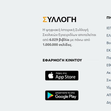
Σ
ΥΛΛΟΓΉ
Π
ΙΕ
Η ψηφιακή Ιστορική Συλλογή
Σχολικών Εγχειριδίων αποτελείται
ΕΛ
από
6.029 βιβλία
με πάνω από
Βο
1.000.000 σελίδες
.
ΕΚ
Πα
ΕΦΑΡΜΟΓΉ ΚΙΝΗΤΟΎ
Εθ
Ακ
Σχ
Ίδ
Α
Δη