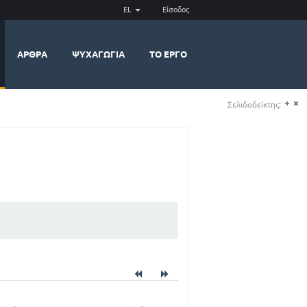
EL
Είσοδος
ΆΡΘΡΑ
ΨΥΧΑΓΩΓΊΑ
ΤΟ ΈΡΓΟ
Σελιδοδείκτης:
(+)
(-)