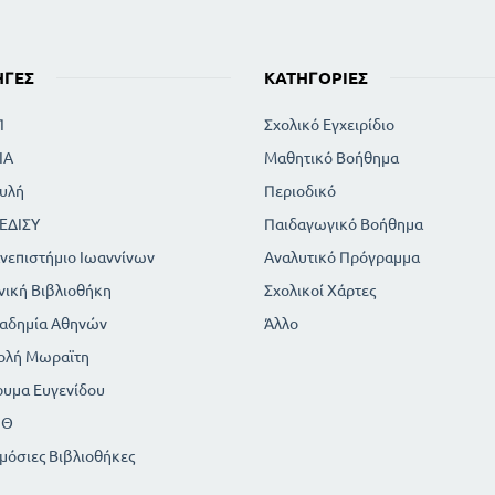
ΗΓΈΣ
ΚΑΤΗΓΟΡΊΕΣ
Π
Σχολικό Εγχειρίδιο
ΙΑ
Μαθητικό Βοήθημα
υλή
Περιοδικό
ΕΔΙΣΥ
Παιδαγωγικό Βοήθημα
νεπιστήμιο Ιωαννίνων
Αναλυτικό Πρόγραμμα
νική Βιβλιοθήκη
Σχολικοί Χάρτες
αδημία Αθηνών
Άλλο
ολή Μωραϊτη
ρυμα Ευγενίδου
ΠΘ
μόσιες Βιβλιοθήκες