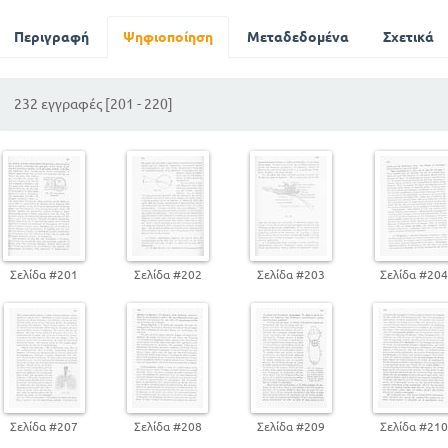
Αμυγδάλη η κοινή
Νικοτιανή , ο καπνός ή ταμπάκος
Περιγραφή
Ψηφιοποίηση
Μεταδεδομένα
Σχετικά
Γεώμηλον
Το χαμομήλι
232 εγγραφές [201 - 220]
Σελίδα #201
Σελίδα #202
Σελίδα #203
Σελίδα #20
Σελίδα #207
Σελίδα #208
Σελίδα #209
Σελίδα #21