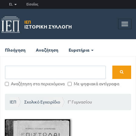
EL
Είσοδος
ΙΕΠ
Toggl
ΙΣΤΟΡΙΚΉ ΣΥΛΛΟΓΉ
navig
Πλοήγηση
Αναζήτηση
Ευρετήρια
Αναζήτηση στα περιεχόμενα
Με ψηφιακά αντίγραφα
ΙΕΠ
Σχολικό Εγχειρίδιο
Γ' Γυμνασίου