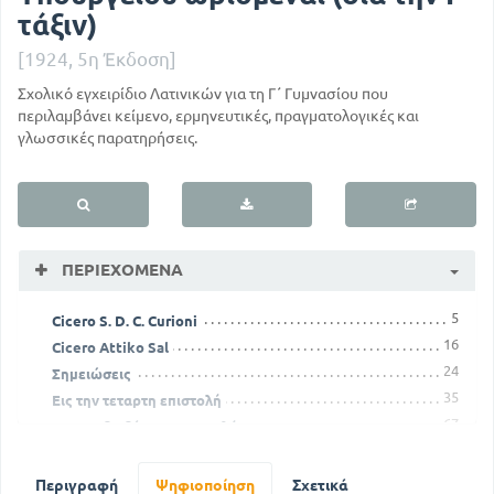
τάξιν)
[1924, 5η Έκδοση]
Σχολικό εγχειρίδιο Λατινικών για τη Γ΄ Γυμνασίου που
περιλαμβάνει κείμενο, ερμηνευτικές, πραγματολογικές και
γλωσσικές παρατηρήσεις.
ΠΕΡΙΕΧΌΜΕΝΑ
5
Cicero S. D. C. Curioni
16
Cicero Attiko Sal
24
Σημειώσεις
35
Εις την τεταρτη επιστολή
67
Εις την δωδέκατη επιστολή
6
Ad familiares II,
8
Ad familiares IV
Περιγραφή
Ψηφιοποίηση
Σχετικά