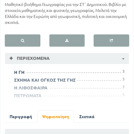
Μαθητικό βοήθημα Γεωγραφίας για την ΣΤ΄ Δημοτικού. Βιβλίο με
στοιχεία μαθηματικής και φυσικής γεωγραφίας. Μελετά την
Ελλάδα και την Ευρώπη από γεωφυσική, πολιτική και οικονομική
σκοπιά.
ΠΕΡΙΕΧΌΜΕΝΑ
3
Η ΓΗ
3
ΣΧΗΜΑ ΚΑΙ ΟΓΚΟΣ ΤΗΣ ΓΗΣ
3
Η ΛΙΘΟΣΦΑΙΡΑ
5
ΠΕΤΡΩΜΑΤΑ
7
Πυρογενή πετρώματα
13
ΟΙ ΚΙΝΗΣΕΙΣ ΤΗΣ ΓΗΣ
Περιγραφή
Ψηφιοποίηση
Σχετικά
24
Η ΕΥΡΩΠΗ
58
ΔΥΤΙΚΗ ΚΑΙ ΚΕΝΤΡΙΚΗ ΕΥΡΩΠΗ
84
ΒΟΡΕΙΑ ΚΑΙ ΒΟΡΕΙΟΑΝΑΤΟΛΙΚΗ ΕΥΡΩΠΗ