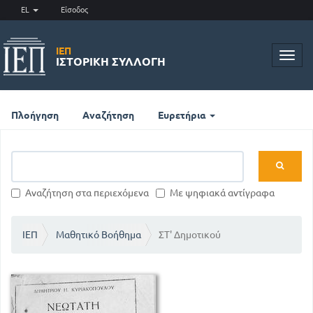
EL
Είσοδος
ΙΕΠ
Toggl
ΙΣΤΟΡΙΚΉ ΣΥΛΛΟΓΉ
navig
Πλοήγηση
Αναζήτηση
Ευρετήρια
Αναζήτηση στα περιεχόμενα
Με ψηφιακά αντίγραφα
ΙΕΠ
Μαθητικό Βοήθημα
ΣΤ' Δημοτικού