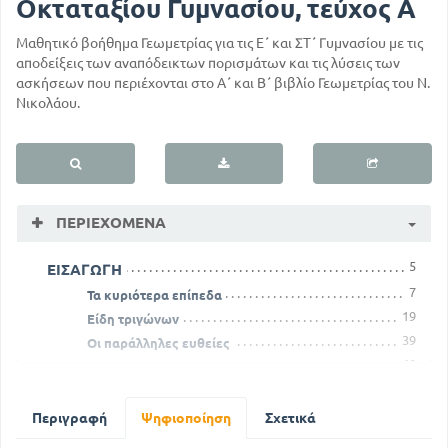
Οκταταξίου Γυμνασίου, τεύχος Α
Μαθητικό βοήθημα Γεωμετρίας για τις Ε΄ και ΣΤ΄ Γυμνασίου με τις
αποδείξεις των αναπόδεικτων πορισμάτων και τις λύσεις των
ασκήσεων που περιέχονται στο Α΄ και Β΄ βιβλίο Γεωμετρίας του Ν.
Νικολάου.
ΠΕΡΙΕΧΌΜΕΝΑ
5
ΕΙΣΑΓΩΓΗ
7
Τα κυριότερα επίπεδα
19
Είδη τριγώνων
39
Οι παράλληλες ευθείες
60
Ασκήσεις προς επανάληψη του ΣΤ Κεφαλαίου
71
Θέση δύο μη ομοκέντρων περιφερειών
96
Η αναλυτική και συνθετική μέθοδος
Περιγραφή
Ψηφιοποίηση
Σχετικά
120
Γεωμετρικοί τόποι