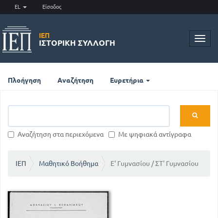
EL
Είσοδος
ΙΕΠ
Toggl
ΙΣΤΟΡΙΚΉ ΣΥΛΛΟΓΉ
navig
Πλοήγηση
Αναζήτηση
Ευρετήρια
Αναζήτηση στα περιεχόμενα
Με ψηφιακά αντίγραφα
ΙΕΠ
Μαθητικό Βοήθημα
Ε' Γυμνασίου / ΣΤ' Γυμνασίου