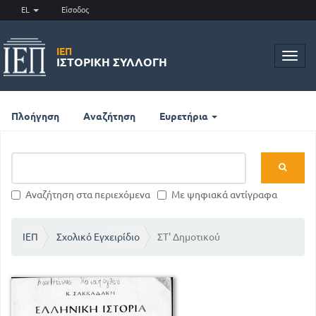
EL
Είσοδος
ΙΕΠ
Toggl
ΙΣΤΟΡΙΚΉ ΣΥΛΛΟΓΉ
navig
Πλοήγηση
Αναζήτηση
Ευρετήρια
Αναζήτηση στα περιεχόμενα
Με ψηφιακά αντίγραφα
ΙΕΠ
Σχολικό Εγχειρίδιο
ΣΤ' Δημοτικού