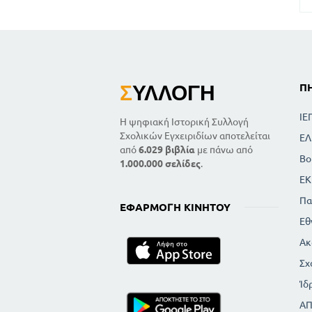
Σ
ΥΛΛΟΓΉ
Π
ΙΕ
Η ψηφιακή Ιστορική Συλλογή
Σχολικών Εγχειριδίων αποτελείται
ΕΛ
από
6.029 βιβλία
με πάνω από
Βο
1.000.000 σελίδες
.
ΕΚ
Πα
ΕΦΑΡΜΟΓΉ ΚΙΝΗΤΟΎ
Εθ
Ακ
Σχ
Ίδ
Α