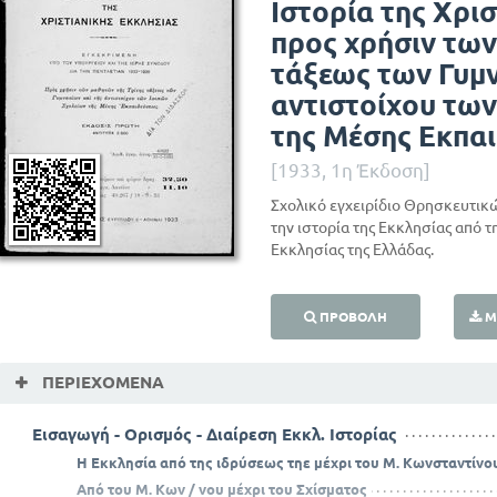
Ιστορία της Χρι
προς χρήσιν των
τάξεως των Γυμν
αντιστοίχου τω
της Μέσης Εκπα
[1933, 1η Έκδοση]
Σχολικό εγχειρίδιο Θρησκευτικών
την ιστορία της Εκκλησίας από τ
Εκκλησίας της Ελλάδας.
ΠΡΟΒΟΛΉ
Μ
ΠΕΡΙΕΧΌΜΕΝΑ
Εισαγωγή - Ορισμός - Διαίρεση Εκκλ. Ιστορίας
Η Εκκλησία από της ιδρύσεως τηε μέχρι του Μ. Κωνσταντίνο
Από του Μ. Κων / νου μέχρι του Σχίσματος