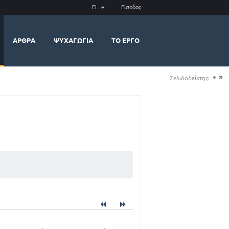
EL
Είσοδος
ΆΡΘΡΑ
ΨΥΧΑΓΩΓΊΑ
ΤΟ ΈΡΓΟ
Σελιδοδείκτης:
(+)
(-)