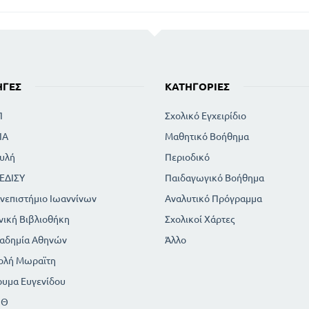
ΗΓΈΣ
ΚΑΤΗΓΟΡΊΕΣ
Π
Σχολικό Εγχειρίδιο
ΙΑ
Μαθητικό Βοήθημα
υλή
Περιοδικό
ΕΔΙΣΥ
Παιδαγωγικό Βοήθημα
νεπιστήμιο Ιωαννίνων
Αναλυτικό Πρόγραμμα
νική Βιβλιοθήκη
Σχολικοί Χάρτες
αδημία Αθηνών
Άλλο
ολή Μωραϊτη
ρυμα Ευγενίδου
ΠΘ