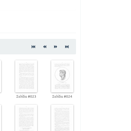
39
50
61
63
69
73
υς Τούρκους
89
103
115
2
Σελίδα #023
Σελίδα #024