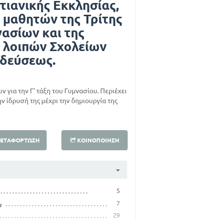
στιανικής Εκκλησίας,
 μαθητών της Τρίτης
ασίων και της
ν λοιπών Σχολείων
ιδεύσεως.
 για την Γ' τάξη του Γυμνασίου. Περιέχει
ην ίδρυσή της μέχρι την δημιουργία της
ΕΤΑΦΌΡΤΩΣΗ
ΚΟΙΝΟΠΟΊΗΣΗ
5
7
υ
29