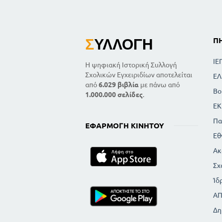
Σ
ΥΛΛΟΓΉ
Π
ΙΕ
Η ψηφιακή Ιστορική Συλλογή
Σχολικών Εγχειριδίων αποτελείται
ΕΛ
από
6.029 βιβλία
με πάνω από
Βο
1.000.000 σελίδες
.
ΕΚ
Πα
ΕΦΑΡΜΟΓΉ ΚΙΝΗΤΟΎ
Εθ
Ακ
Σχ
Ίδ
Α
Δη