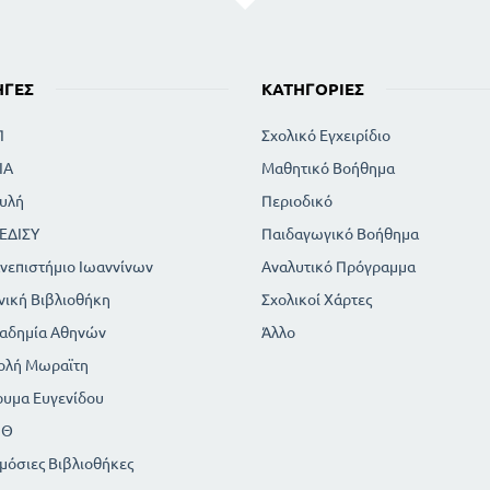
ΗΓΈΣ
ΚΑΤΗΓΟΡΊΕΣ
Π
Σχολικό Εγχειρίδιο
ΙΑ
Μαθητικό Βοήθημα
υλή
Περιοδικό
ΕΔΙΣΥ
Παιδαγωγικό Βοήθημα
νεπιστήμιο Ιωαννίνων
Αναλυτικό Πρόγραμμα
νική Βιβλιοθήκη
Σχολικοί Χάρτες
αδημία Αθηνών
Άλλο
ολή Μωραϊτη
ρυμα Ευγενίδου
ΠΘ
μόσιες Βιβλιοθήκες