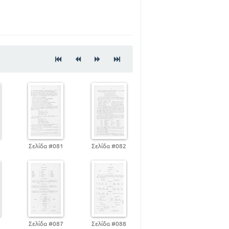
100
111
127
136
138
166
168
0
Σελίδα #081
Σελίδα #082
6
Σελίδα #087
Σελίδα #088