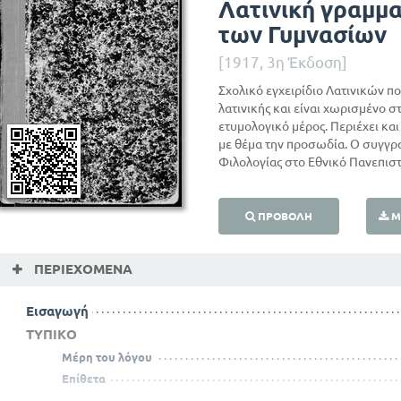
Λατινική γραμμα
των Γυμνασίων
[1917, 3η Έκδοση]
Σχολικό εγχειρίδιο Λατινικών π
λατινικής και είναι χωρισμένο σ
ετυμολογικό μέρος. Περιέχει και
με θέμα την προσωδία. Ο συγγρ
Φιλολογίας στο Εθνικό Πανεπιστ
ΠΡΟΒΟΛΉ
Μ
ΠΕΡΙΕΧΌΜΕΝΑ
Εισαγωγή
ΤΥΠΙΚΟ
Μέρη του λόγου
Επίθετα
Ρήμα