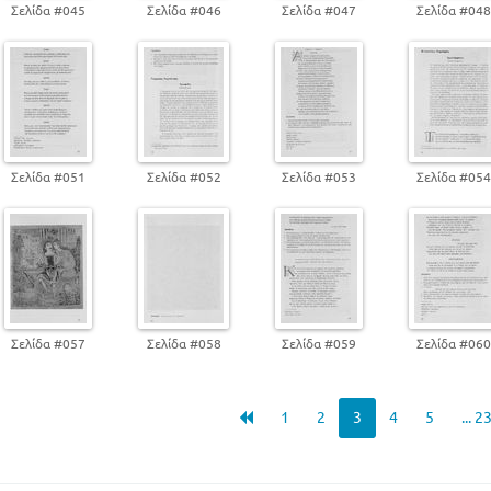
ΑΠΌ ΤΟΥΣ ΕΛΕΥΘΕΡΟΥΣ ΠΟΛΙΟΡΚΗΜΕΝΟΥΣ
Σελίδα #045
Σελίδα #046
Σελίδα #047
Σελίδα #04
Α. ΜΑΤΕΣΗ. ΑΠΟ ΤΟ ΒΑΣΙΛΙΚΟ
ΟΙ ΦΑΝΑΡΙΩΤΕΣ ΚΑΙ Η ΡΟΜΑΝΤΙΚΗ ΣΧΟΛΗ ΤΩΝ ΑΘΗΝΩΝ
ΕΙΣΑΓΩΓΗ
ΣΤ. Η ΝΕΑ ΑΘΗΝΑΙΚΗ ΣΟΛΗ 1880 - 1922
ΕΙΣΑΓΩΓΗ
ΚΑΙ ΠΑΝΤΑ ΠΡΟΣΜΕΝΩ ΒΡΑΔΙΝΟΙ ΘΡΥΛΟΙ
Σελίδα #051
Σελίδα #052
Σελίδα #053
Σελίδα #05
ΑΝΘΟΣ ΤΟΥ ΥΙΑΛΟΥ Γ. ΒΑΛΕΤΑΣ
Φ. ΞΕΝΟΠΟΥΛΟΥ ΤΟ ΣΥΝΝΕΦΑΚΙ
Ι. ΔΡΑΓΟΥΜΗ Ο ΘΑΝΑΤΟΣ ΤΟΥ ΠΑΛΙΚΑΡΙΙΟΥ ΜΑΡΤΥΡΩΝ ΚΑ
Ζ' Η ΝΕΩΤΕΡΗ ΛΟΓΟΤΕΧΝΙΑ
Η ΠΕΡΙΟΔΟΣ ΑΠΌ ΤΟ 1922 ΩΣ ΤΟ 1945
ΕΙΣΑΓΩΓΗ
Σελίδα #057
Σελίδα #058
Σελίδα #059
Σελίδα #06
ΛΙΓΟ ΑΚΟΜΑ . ΠΟΙΗΜΑΤΑ ΕΚΔ. ΙΚΑΡΟΣ A41
Κ. ΠΟΛΙΤΗ ΣΤΟΥ ΧΑΤΖΗΦΡΑΓΚΟΥ
ΓΕΝΙΚΕΣ ΕΡΩΤΗΣΕΙΣ
1
2
3
4
5
... 2
ΜΕΤΑΠΟΛΕΜΙΚΗ ΠΕΡΙΟΔΟΣ
ΕΙΣΑΓΩΓΗ
Μ. ΣΑΧΤΟΥΡΗ. ΤΟ ΨΩΜΙ. ΤΑ ΦΑΣΜΑΤΑ ΗΗ ΧΑΡΑΣΤΟΝ ΆΛΛ