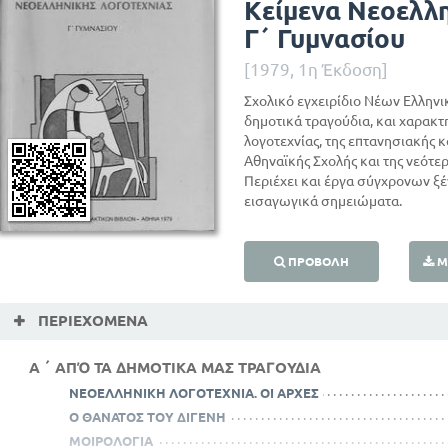
Κείμενα Νεοελλ
Γ΄ Γυμνασίου
[1979, 1η Έκδοση]
Σχολικό εγχειρίδιο Νέων Ελληνι
δημοτικά τραγούδια, και χαρακτ
λογοτεχνίας, της επτανησιακής κ
Αθηναϊκής Σχολής και της νεότερ
Περιέχει και έργα σύγχρονων ξ
εισαγωγικά σημειώματα.
ΠΡΟΒΟΛΉ
Μ
ΠΕΡΙΕΧΌΜΕΝΑ
Α ΄ ΑΠΌ ΤΑ ΔΗΜΟΤΙΚΑ ΜΑΣ ΤΡΑΓΟΥΔΙΑ
ΝΕΟΕΛΛΗΝΙΚΗ ΛΟΓΟΤΕΧΝΙΑ. ΟΙ ΑΡΧΕΣ
Ο ΘΑΝΑΤΟΣ ΤΟΥ ΔΙΓΕΝΗ
ΜΟΙΡΟΛΟΓΙΑ