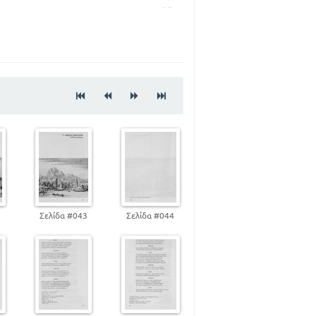
35
39
45
52
61
65
81
ΟΜΕΝΑ ΤΗΣ ΙΛΙΑΔΟΣ
86
89
2
Σελίδα #043
Σελίδα #044
93
100
107