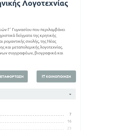
ηνικής Λογοτεχνίας
κών Γ΄ Γυμνασίου που περιλαμβάνει
ηριστικά δείγματα της κρητικής
αι ρομαντικής σχολής, της Νέας
ης και μεταπολεμικής λογοτεχνίας.
ένων συγγραφέων, βιογραφικά και
ΕΤΑΦΌΡΤΩΣΗ
ΚΟΙΝΟΠΟΊΗΣΗ
7
16
23