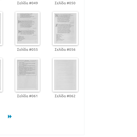
112
8
Σελίδα #049
Σελίδα #050
122
136
147
164
4
Σελίδα #055
Σελίδα #056
204
218
251
Ι ΗΡΩΩΝ ΑΙΜΑ
265
0
Σελίδα #061
Σελίδα #062
298
337
349
3
350
356
Ο ΚΟΣΜΟ