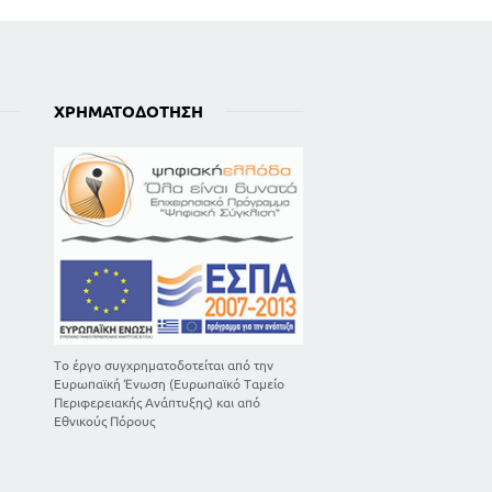
364
379
412
ΧΡΗΜΑΤΟΔΌΤΗΣΗ
417
Το έργο συγχρηματοδοτείται από την
Ευρωπαϊκή Ένωση (Ευρωπαϊκό Ταμείο
Περιφερειακής Ανάπτυξης) και από
Εθνικούς Πόρους