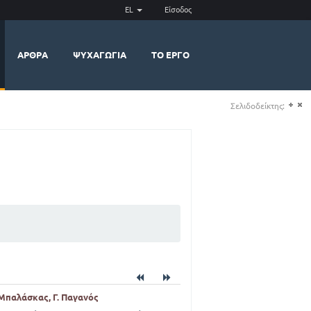
EL
Είσοδος
ΆΡΘΡΑ
ΨΥΧΑΓΩΓΊΑ
ΤΟ ΈΡΓΟ
Σελιδοδείκτης:
(+)
(-)
 Μπαλάσκας, Γ. Παγανός