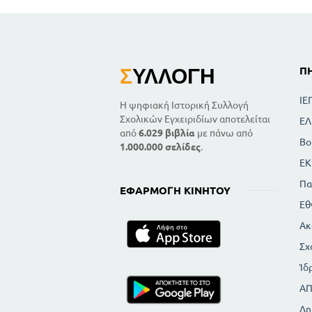
Σ
ΥΛΛΟΓΉ
Π
ΙΕ
Η ψηφιακή Ιστορική Συλλογή
Σχολικών Εγχειριδίων αποτελείται
ΕΛ
από
6.029 βιβλία
με πάνω από
Βο
1.000.000 σελίδες
.
ΕΚ
Πα
ΕΦΑΡΜΟΓΉ ΚΙΝΗΤΟΎ
Εθ
Ακ
Σχ
Ίδ
Α
Δη