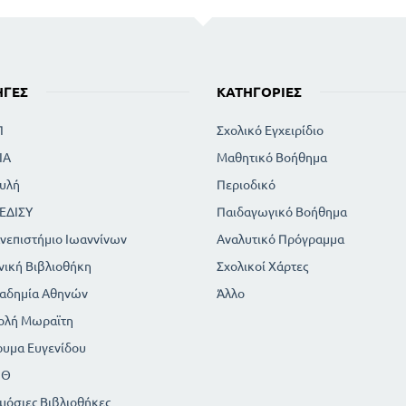
Α. ΣΑΜΑΡΑΚΗ - ΠΟΛΕΜΙΚΗ ΙΣΤΟΡΙΑ . ΖΗΤΕΙΤΑΙ ΕΛΠΙΣ
ΠΑΡΑΡΤΗΜΑ - ΞΕΝΗ ΛΟΓΟΤΕΧΝΙΑ
ΑΛ. ΠΟΥΣΚΙΝ - ΤΟ ΑΗΔΟΝΙ
ΣΥΓΚΡΙΤΙΚΟΣ ΧΡΟΝΟΛΟΓΙΚΟΣ ΠΙΝΑΚΑΣ
ΗΓΈΣ
ΚΑΤΗΓΟΡΊΕΣ
ΒΙΟΓΡΑΦΙΚΑ ΣΗΜΕΙΩΜΑΤΑ
Π
Σχολικό Εγχειρίδιο
ΙΑ
Μαθητικό Βοήθημα
υλή
Περιοδικό
ΕΔΙΣΥ
Παιδαγωγικό Βοήθημα
νεπιστήμιο Ιωαννίνων
Αναλυτικό Πρόγραμμα
νική Βιβλιοθήκη
Σχολικοί Χάρτες
αδημία Αθηνών
Άλλο
ολή Μωραϊτη
ρυμα Ευγενίδου
ΠΘ
μόσιες Βιβλιοθήκες