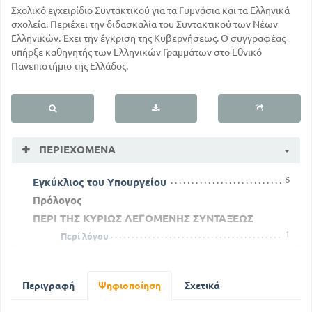
Σχολικό εγχειρίδιο Συντακτικού για τα Γυμνάσια και τα Ελληνικά
σχολεία. Περιέχει την διδασκαλία του Συντακτικού των Νέων
Ελληνικών. Έχει την έγκριση της Κυβερνήσεως. Ο συγγραφέας
υπήρξε καθηγητής των Ελληνικών Γραμμάτων στο Εθνικό
Πανεπιστήμιο της Ελλάδος.
ΠΕΡΙΕΧΌΜΕΝΑ
6
Εγκύκλιος του Υπουργείου
Πρόλογος
ΠΕΡΙ ΤΗΣ ΚΥΡΙΩΣ ΛΕΓΟΜΕΝΗΣ ΣΥΝΤΑΞΕΩΣ
1
Περί λόγου
27
Περί αντωνυμιών
55
Περί ρημάτων
60
Περιγραφή
Ψηφιοποίηση
Σχετικά
Σύνταξη των Ενεργητικών Ρημάτων
71
Σύνταξη των Παθητικών Ρημάτων