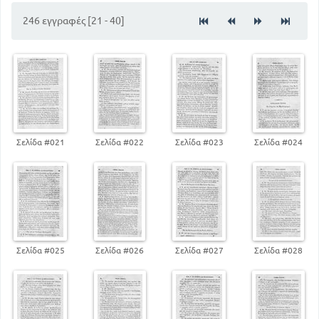
80
Περί Εγκλίσεων
246 εγγραφές [21 - 40]
110
Περί χρόνων του ρήματος
157
Περί συνδέσμων και Πολυσήμων Μορίων
ΠΕΡΙ ΣΥΝΔΕΣΕΩΣ ΤΩΝ ΛΟΓΩΝ ΚΑΙ ΤΩΝ ΜΕΡΩΝ
ΑΥΤΩΝ
Περί Συνδέσεως και των Διαφόρων αυτής Τρόπων
169
160
Περί Λόγων Αντιθετικών
181
Περί Λόγων Αναφορικών
196
Περί λόγων Ερωτηματικών
Σελίδα #021
Σελίδα #022
Σελίδα #023
Σελίδα #024
ΠΕΡΙ ΣΥΝΤΑΚΤΙΚΩΝ ΣΧΗΜΑΤΩΝ ΚΑΙ ΙΔΙΩΜΑΤΩΝ
201
Περί σχημάτων
Σελίδα #025
Σελίδα #026
Σελίδα #027
Σελίδα #028