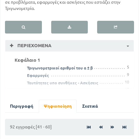
σε προβλήματα, εφαρμογές και ασκήσεις που εστιάζει στην
Τριγωνομετρία.
ΠΕΡΙΕΧΌΜΕΝΑ
Κεφάλαιο 1
5
Τριγωνομετρικοί αριθμοί του α ± β
9
Εφαρμογές
10
Ταυτότητες υπο συνθήκες - Ασκήσεις
15
Τριγωνομετρικοί αριθμοί του α + β + γ Ασκήσεις
Τριγωνομετρικοί αριθμοί ακέραιων πολλαπλάσιων
τόξων
Περιγραφή
Ψηφιοποίηση
Σχετικά
18
17
Τύποι του Simpson
Τριγωνομετρικοί αριθμοί των γωνιών 18ο 36ο 54ο
72ο
92 εγγραφές [41 - 60]
19
Τριγωνομετρικοί αριθμοί του τόξου 2α συναρτήσει
της εφα