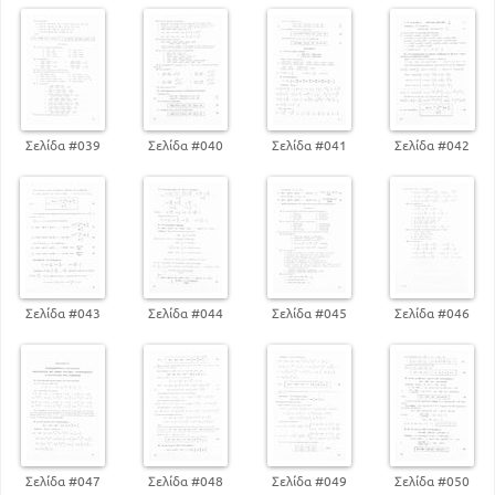
22
Τριγωνομετρικοί αριθμοί της γωνίας α συναρτήσει
της εφα / 2
23
Τριγωνομετρικοί αριθμοί της γωνίας α συναρτήσει
του συν2α
Σελίδα #039
Σελίδα #040
Σελίδα #041
Σελίδα #042
24
Τριγωνομετρικοί αριθμοί της γωνίας α / 2
συναρτήσει του συνα
25
ΟΙ τριγωνομετρικοί αριθμοί της γωνίας α
συναρτήσει της α / 2
31
27
Η εφα συναρτήσει της εφα / 2
Κεφάλαιο 2
Σελίδα #043
Σελίδα #044
Σελίδα #045
Σελίδα #046
Μετασχηματισμοί τριγωνομετρικών συναρτήσεων
37
34
Εφαρμογές - Ασκήσεις
Μετασχηματισμοί γινομένων σε αθροίσματα ή
διαφορές
40
Κεφάλαιο 3
Τριγωνομετρικές ταυτότητες επί του τριγώνου -
Σελίδα #047
Σελίδα #048
Σελίδα #049
Σελίδα #050
τετραπλεύρου