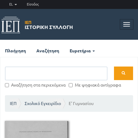
EL
Είσοδος
ΙΕΠ
Toggl
ΙΣΤΟΡΙΚΉ ΣΥΛΛΟΓΉ
navig
Πλοήγηση
Αναζήτηση
Ευρετήρια
Αναζήτηση στα περιεχόμενα
Με ψηφιακά αντίγραφα
ΙΕΠ
Σχολικό Εγχειρίδιο
Ε' Γυμνασίου