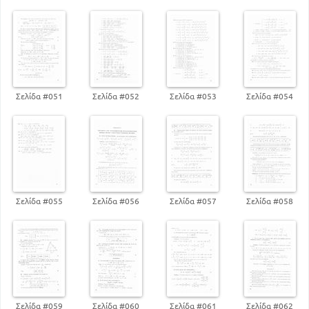
47
Κεφάλαιο 4
Εφαρμογές των τριγωνομετρικων
μετασχηματισμών. Τύποι του Mollweide
56
Τριγωνομετρικοί αριθμοί των ημίσεων των γωνιών
τριγώνου συναρτήσει των πλευρών αυτού
Σελίδα #051
Σελίδα #052
Σελίδα #053
Σελίδα #054
59
57
Εμβαδόν τριγώνου
59
Εμβαδόν τριγώνου συναρτήσει των πλευρών του
60
Υπολογισμός της R συναρτήσει των α, β, γ
Εμβαδόν τριγώνου συναρτήσει της R και των
ημιτόνων των γωνιών Α Β Γ
60
Κεφάλαιο 5
Σελίδα #055
Σελίδα #056
Σελίδα #057
Σελίδα #058
66
Τριγωνομετρικοί πίνακες
71
Εφραμογές Ασκήσεις
Κεφάλαιο 7
79
Λογαριθμισιμες παραστάσεις
Σελίδα #059
Σελίδα #060
Σελίδα #061
Σελίδα #062