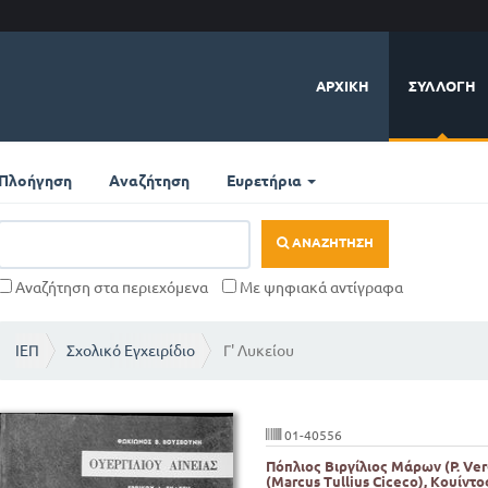
ΑΡΧΙΚΉ
ΣΥΛΛΟΓΉ
Πλοήγηση
Αναζήτηση
Ευρετήρια
ΑΝΑΖΉΤΗΣΗ
Αναζήτηση στα περιεχόμενα
Με ψηφιακά αντίγραφα
ΙΕΠ
Σχολικό Εγχειρίδιο
Γ' Λυκείου
01-40556
Πόπλιος Βιργίλιος Μάρων (P. Ve
(Marcus Tullius Ciceco), Κουίντο