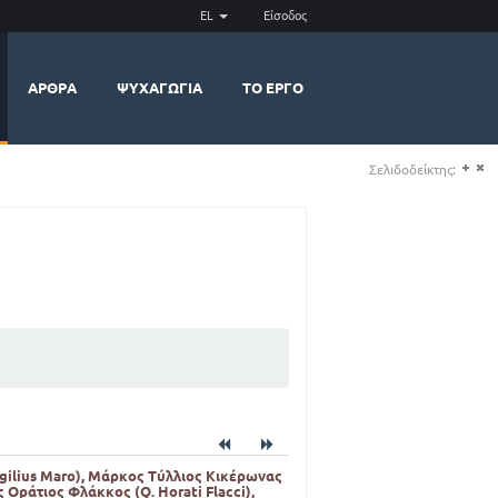
EL
Είσοδος
ΆΡΘΡΑ
ΨΥΧΑΓΩΓΊΑ
ΤΟ ΈΡΓΟ
Σελιδοδείκτης:
(+)
(-)
rgilius Maro), Μάρκος Τύλλιος Κικέρωνας
ς Οράτιος Φλάκκος (Q. Horati Flacci),