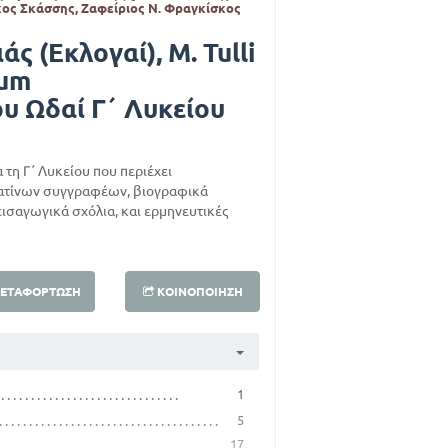
ος Σκάσσης, Ζαφείριος Ν. Φραγκίσκος
άς (Εκλογαί), M. Tulli
ium
ου Ωδαί Γ΄ Λυκείου
α τη Γ΄ Λυκείου που περιέχει
ατίνων συγγραφέων, βιογραφικά
σαγωγικά σχόλια, και ερμηνευτικές
ΕΤΑΦΌΡΤΩΣΗ
ΚΟΙΝΟΠΟΊΗΣΗ
1
5
17