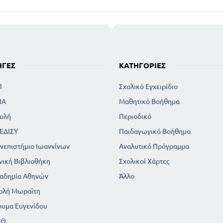
ΗΓΈΣ
ΚΑΤΗΓΟΡΊΕΣ
Π
Σχολικό Εγχειρίδιο
ΙΑ
Μαθητικό Βοήθημα
υλή
Περιοδικό
ΕΔΙΣΥ
Παιδαγωγικό Βοήθημα
νεπιστήμιο Ιωαννίνων
Αναλυτικό Πρόγραμμα
νική Βιβλιοθήκη
Σχολικοί Χάρτες
αδημία Αθηνών
Άλλο
ολή Μωραϊτη
ρυμα Ευγενίδου
ΠΘ