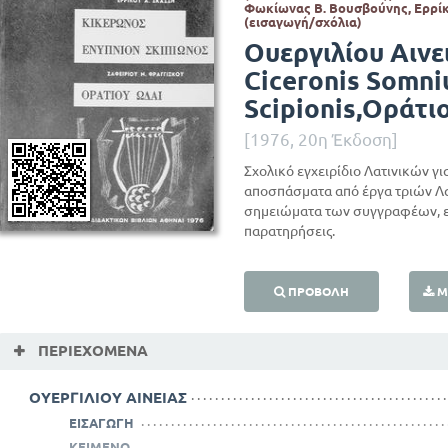
Φωκίωνας Β. Βουσβούνης, Ερρίκ
(εισαγωγή/σχόλια)
Ουεργιλίου Αινει
Ciceronis Somn
Scipionis,Οράτι
[1976, 20η Έκδοση]
Σχολικό εγχειρίδιο Λατινικών γι
αποσπάσματα από έργα τριών Λ
σημειώματα των συγγραφέων, ει
παρατηρήσεις.
ΠΡΟΒΟΛΉ
Μ
ΠΕΡΙΕΧΌΜΕΝΑ
ΟΥΕΡΓΙΛΙΟΥ ΑΙΝΕΙΑΣ
ΕΙΣΑΓΩΓΗ
ΚΕΙΜΕΝΟ