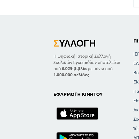
Σ
ΥΛΛΟΓΉ
Π
ΙΕ
Η ψηφιακή Ιστορική Συλλογή
Σχολικών Εγχειριδίων αποτελείται
ΕΛ
από
6.029 βιβλία
με πάνω από
Βο
1.000.000 σελίδες
.
ΕΚ
Πα
ΕΦΑΡΜΟΓΉ ΚΙΝΗΤΟΎ
Εθ
Ακ
Σχ
Ίδ
Α