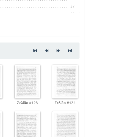
37
93
154
155
164
178
2
Σελίδα #123
Σελίδα #124