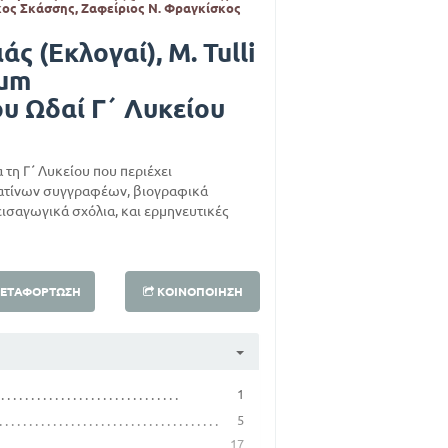
ος Σκάσσης, Ζαφείριος Ν. Φραγκίσκος
άς (Εκλογαί), M. Tulli
ium
ου Ωδαί Γ΄ Λυκείου
α τη Γ΄ Λυκείου που περιέχει
ατίνων συγγραφέων, βιογραφικά
σαγωγικά σχόλια, και ερμηνευτικές
ΕΤΑΦΌΡΤΩΣΗ
ΚΟΙΝΟΠΟΊΗΣΗ
1
5
17