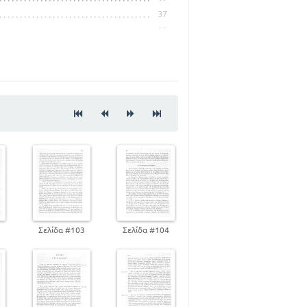
37
93
154
155
164
178
2
Σελίδα #103
Σελίδα #104