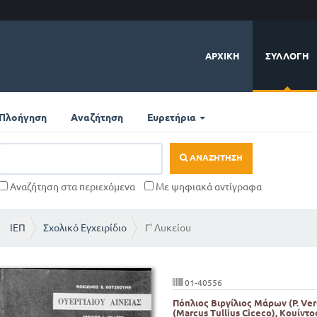
ΑΡΧΙΚΉ
ΣΥΛΛΟΓΉ
Πλοήγηση
Αναζήτηση
Ευρετήρια
ΑΝΑΖΉΤΗΣΗ
Αναζήτηση στα περιεχόμενα
Με ψηφιακά αντίγραφα
ΙΕΠ
Σχολικό Εγχειρίδιο
Γ' Λυκείου
01-40556
Πόπλιος Βιργίλιος Μάρων (P. Ve
(Marcus Tullius Ciceco), Κουίντο