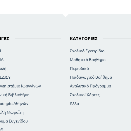
ΗΓΈΣ
ΚΑΤΗΓΟΡΊΕΣ
Π
Σχολικό Εγχειρίδιο
ΙΑ
Μαθητικό Βοήθημα
υλή
Περιοδικό
ΕΔΙΣΥ
Παιδαγωγικό Βοήθημα
νεπιστήμιο Ιωαννίνων
Αναλυτικό Πρόγραμμα
νική Βιβλιοθήκη
Σχολικοί Χάρτες
αδημία Αθηνών
Άλλο
ολή Μωραϊτη
ρυμα Ευγενίδου
ΠΘ