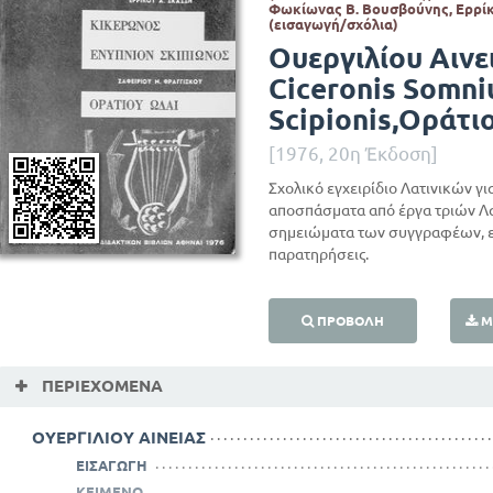
Φωκίωνας Β. Βουσβούνης, Ερρίκ
(εισαγωγή/σχόλια)
Ουεργιλίου Αινει
Ciceronis Somn
Scipionis,Οράτι
[1976, 20η Έκδοση]
Σχολικό εγχειρίδιο Λατινικών γι
αποσπάσματα από έργα τριών Λ
σημειώματα των συγγραφέων, ει
παρατηρήσεις.
ΠΡΟΒΟΛΉ
Μ
ΠΕΡΙΕΧΌΜΕΝΑ
ΟΥΕΡΓΙΛΙΟΥ ΑΙΝΕΙΑΣ
ΕΙΣΑΓΩΓΗ
ΚΕΙΜΕΝΟ