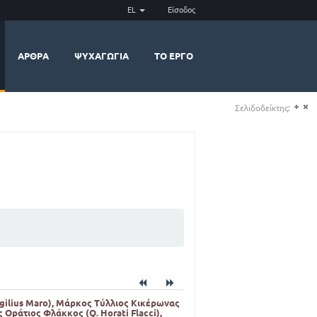
EL
Είσοδος
ΆΡΘΡΑ
ΨΥΧΑΓΩΓΊΑ
ΤΟ ΈΡΓΟ
Σελιδοδείκτης:
(+)
(-)
rgilius Maro), Μάρκος Τύλλιος Κικέρωνας
ς Οράτιος Φλάκκος (Q. Horati Flacci),