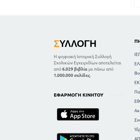
Σ
ΥΛΛΟΓΉ
Π
ΙΕ
Η ψηφιακή Ιστορική Συλλογή
Σχολικών Εγχειριδίων αποτελείται
ΕΛ
από
6.029 βιβλία
με πάνω από
Βο
1.000.000 σελίδες
.
ΕΚ
Πα
ΕΦΑΡΜΟΓΉ ΚΙΝΗΤΟΎ
Εθ
Ακ
Σχ
Ίδ
Α