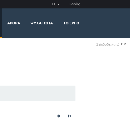
EL
Είσοδος
ΆΡΘΡΑ
ΨΥΧΑΓΩΓΊΑ
ΤΟ ΈΡΓΟ
Σελιδοδείκτης:
(+)
(-)