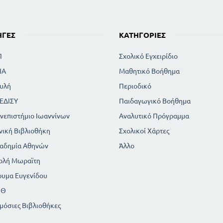
ΗΓΈΣ
ΚΑΤΗΓΟΡΊΕΣ
Π
Σχολικό Εγχειρίδιο
ΙΑ
Μαθητικό Βοήθημα
υλή
Περιοδικό
ΕΔΙΣΥ
Παιδαγωγικό Βοήθημα
νεπιστήμιο Ιωαννίνων
Αναλυτικό Πρόγραμμα
νική Βιβλιοθήκη
Σχολικοί Χάρτες
αδημία Αθηνών
Άλλο
ολή Μωραϊτη
ρυμα Ευγενίδου
ΠΘ
μόσιες Βιβλιοθήκες