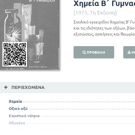
Χημεία Β΄ Γυμνα
[1975, 7η Έκδοση]
Σχολικό εγχειρίδιο Χημείας Β' 
και τις ιδιότητες των οξέων, βά
εξισώσεις, ασκήσεις και θεωρία
ΠΡΟΒΟΛΉ
Μ
ΠΕΡΙΕΧΌΜΕΝΑ
Χημεία
Οξικό οξύ
Καυστικό νάτριο
Οξυγόνο
Ασκήσεις και χημικές εξισώσεις