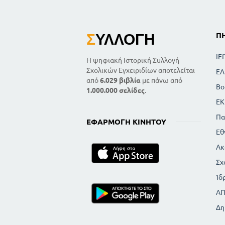
Σ
ΥΛΛΟΓΉ
Π
ΙΕ
Η ψηφιακή Ιστορική Συλλογή
Σχολικών Εγχειριδίων αποτελείται
ΕΛ
από
6.029 βιβλία
με πάνω από
Βο
1.000.000 σελίδες
.
ΕΚ
Πα
ΕΦΑΡΜΟΓΉ ΚΙΝΗΤΟΎ
Εθ
Ακ
Σχ
Ίδ
Α
Δη