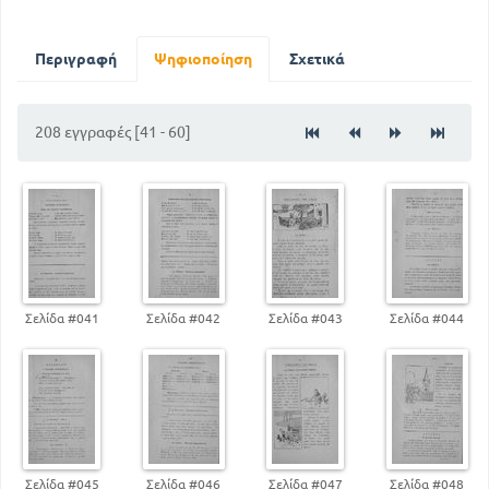
75
L' AUTOMNE
96
L' HIVER
116
LA FERME
Περιγραφή
Ψηφιοποίηση
Σχετικά
8
LECTURES
46
RECITATIONS
208 εγγραφές [41 - 60]
GRAMMAIRE
Σελίδα #041
Σελίδα #042
Σελίδα #043
Σελίδα #044
Σελίδα #045
Σελίδα #046
Σελίδα #047
Σελίδα #048