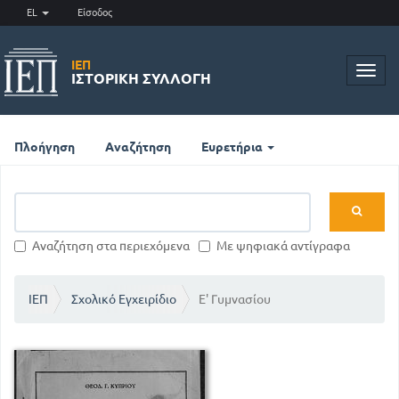
EL
Είσοδος
ΙΕΠ
Toggl
ΙΣΤΟΡΙΚΉ ΣΥΛΛΟΓΉ
navig
Πλοήγηση
Αναζήτηση
Ευρετήρια
Αναζήτηση στα περιεχόμενα
Με ψηφιακά αντίγραφα
ΙΕΠ
Σχολικό Εγχειρίδιο
Ε' Γυμνασίου