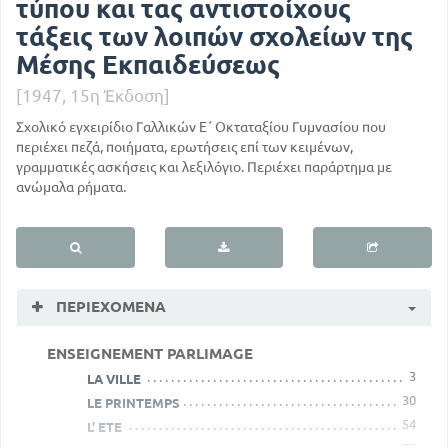
τύπου και τας αντιστοίχους
τάξεις των λοιπών σχολείων της
Μέσης Εκπαιδεύσεως
[1947, 15η Έκδοση]
Σχολικό εγχειρίδιο Γαλλικών Ε΄ Οκταταξίoυ Γυμνασίoυ που
περιέχει πεζά, ποιήματα, ερωτήσεις επί των κειμένων,
γραμματικές ασκήσεις και λεξιλόγιο. Περιέχει παράρτημα με
ανώμαλα ρήματα.
ΠΕΡΙΕΧΌΜΕΝΑ
ENSEIGNEMENT PARLIMAGE
3
LA VILLE
30
LE PRINTEMPS
54
L' ETE