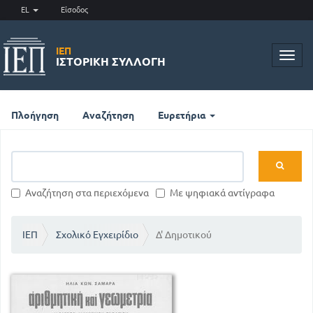
EL
Είσοδος
ΙΕΠ
Toggl
ΙΣΤΟΡΙΚΉ ΣΥΛΛΟΓΉ
navig
Πλοήγηση
Αναζήτηση
Ευρετήρια
Αναζήτηση στα περιεχόμενα
Με ψηφιακά αντίγραφα
ΙΕΠ
Σχολικό Εγχειρίδιο
Δ' Δημοτικού