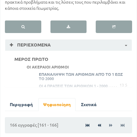
πρακτικά προβλήματα και τις λύσεις τους που περιλαμβάνει και
κάποια στοιχεία Γεωμετρίας.
ΠΕΡΙΕΧΌΜΕΝΑ
ΜΕΡΟΣ ΠΡΩΤΟ
ΟΙ ΑΚΕΡΑΙΟΙ ΑΡΙΘΜΟΙ
ΕΠΑΝΑΛΗΨΗ ΤΩΝ ΑΡΙΘΜΩΝ ΑΠΌ ΤΟ 1 ΕΩΣ
ΤΟ 2000
13
5
ΟΙ 4 ΠΡΑΞΕΙΣ ΤΩΝ ΑΡΙΘΜΩΝ 1 - 2000
ΜΕΡΟΣ ΔΕΥΤΕΡΟ
ΟΙ ΠΟΛΥΨΗΦΙΟΙ ΑΡΙΘΜΟΙ
Περιγραφή
Ψηφιοποίηση
Σχετικά
43
ΓΕΝΙΚΑ
50
ΟΙ 4 ΠΡΑΞΕΙΣ ΤΩΝ ΠΟΛΥΨΗΦΙΩΝ
ΜΕΡΟΣ ΤΡΙΤΟ
166 εγγραφές [161 - 166]
ΟΙ ΔΕΚΑΔΙΚΟΙ ΑΡΙΘΜΟΙ