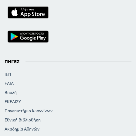
83
ΤΑ ΕΞΟΔΑ
ΜΕΡΟΣ ΔΕΥΤΕΡΟ
89
ΤΟ ΣΥΝΤΑΓΜΑ ΤΗΣ ΕΛΛΑΔΟΣ
89
ΕΝΝΟΙΑ ΤΟΥ ΣΥΝΤΑΓΜΑΤΟΣ
89
ΣΥΝΤΟΜΗ ΙΣΤΟΡΙΑ ΤΟΥ ΣΥΝΤΑΓΜΑΤΟΣ
ΤΟ ΚΡΑΤΟΣ
91
ΠΕΡΙΟΧΉ ΚΑΙ ΑΝΘΡΩΠΟΙ ΤΟΥ ΚΡΑΤΟΥΣ
91
Η ΕΞΟΥΣΙΑ ΤΟΥ ΚΡΑΤΟΥΣ
ΟΙ ΤΡΕΙΣ ΕΞΟΥΣΙΕΣ ΤΟΥ ΚΡΑΤΟΥΣ
ΠΗΓΈΣ
95
ΝΟΜΟΘΕΤΙΚΗ ΕΞΟΥΣΙΑ
ΙΕΠ
ΠΟΛΛΑ ΚΡΑΤΗ ΔΕΝ ΕΊΝΑΙ ΔΗΜΟΚΡΑΤΙΚΑ 95
95
95
ΒΟΥΛΗ ΚΑΙ ΒΟΥΛΕΥΤΕΣ
ΕΛΙΑ
95
Η ΕΚΛΟΓΗ ΤΩΝ ΒΟΥΛΕΥΤΩΝ
Βουλή
95
ΠΩΣ ΠΡΕΠΕΙ ΝΑ ΓΙΝΟΝΤΑΙ ΟΙ ΕΚΛΟΓΕΣ
ΕΚΕΔΙΣΥ
99
ΤΑ ΠΟΛΙΤΙΚΑ ΚΟΜΜΑΤΑ
Πανεπιστήμιο Ιωαννίνων
102
ΟΙ ΕΡΓΑΣΙΕΣ ΤΗΣ ΒΟΥΛΗΣ
102
ΠΩΣ ΨΗΦΙΖΟΝΤΑΙ ΟΙ ΝΟΜΟΙ
Εθνική Βιβλιοθήκη
105
Η ΕΚΤΕΛΕΣΤΙΚΗ ΕΞΟΥΣΙΑ
Ακαδημία Αθηνών
105
Ο ΣΥΝΤΑΓΜΑΤΙΚΟΣ ΒΑΣΙΛΙΑΣ