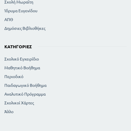
Σχολή Μωραϊτη
105
Η ΚΥΒΕΡΝΗΣΗ
Ίδρυμα Ευγενίδου
105
ΤΑ ΥΠΟΥΡΓΕΙΑ
112
ΟΡΓΑΝΑ ΤΗΣ ΕΚΤΕΛΕΣΤΙΚΗΣ ΕΞΟΥΣΙΑΣ
ΑΠΘ
113
ΔΙΚΑΣΤΙΚΗ ΕΞΟΥΣΙΑ
Δημόσιες Βιβλιοθήκες
115
ΑΛΛΟΤΕ ΚΑΙ ΤΩΡΑ
115
ΠΩΣ ΓΙΝΕΤΑΙ Η ΔΙΚΗ
120
ΚΑΤΗΓΟΡΊΕΣ
ΌΤΑΝ ΜΑΛΛΩΝΟΥΝ ΔΥΟ ΠΟΛΙΤΕΣ
122
ΤΑ ΕΙΔΗ ΤΩΝ ΔΙΚΑΣΤΗΡΙΩΝ
Σχολικό Εγχειρίδιο
122
ΤΑ ΠΟΙΝΙΚΑ ΔΙΚΑΣΤΗΡΙΑ
122
Μαθητικό Βοήθημα
ΤΑ ΑΣΤΙΚΑ Η ΠΟΛΙΤΙΚΑ ΔΙΚΑΣΤΗΡΙΑ
122
ΑΛΛΑ ΕΙΔΙΚΑ ΔΙΚΑΣΤΗΡΙΑ
Περιοδικό
ΟΙ ΔΙΚΗΓΟΡΟΙ ΚΑΙ ΣΥΜΒΟΛΑΙΟΓΡΑΦΟΙ
Παιδαγωγικό Βοήθημα
125
Γ ΔΙΠΛΩΜΑΤΙΚΕΣ ΣΧΕΣΕΙΣ
Αναλυτικό Πρόγραμμα
125
Δ ΠΟΛΙΤΕΥΜΑΤΑ
125
Σχολικοί Χάρτες
Η ΜΟΝΑΡΧΙΑ
125
Η ΔΗΜΟΚΡΑΤΙΑ
Άλλο
125
ΑΜΕΣΗ ΔΗΜΟΚΡΑΤΙΑ
ΕΜΜΕΣΗ Η ΑΝΤΙΠΡΟΣΩΠΕΥΤΙΚΗ
ΔΗΜΟΚΡΑΤΙΑ