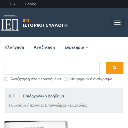
EL
Είσοδος
ΙΕΠ
Toggl
ΙΣΤΟΡΙΚΉ ΣΥΛΛΟΓΉ
navig
Πλοήγηση
Αναζήτηση
Ευρετήρια
Αναζήτηση στα περιεχόμενα
Με ψηφιακά αντίγραφα
ΙΕΠ
Παιδαγωγικό Βοήθημα
Γυμνάσιο / Τεχνικές Επαγγελματικές Σχολές