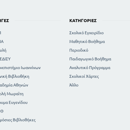
ΗΓΈΣ
ΚΑΤΗΓΟΡΊΕΣ
Π
Σχολικό Εγχειρίδιο
ΙΑ
Μαθητικό Βοήθημα
υλή
Περιοδικό
ΕΔΙΣΥ
Παιδαγωγικό Βοήθημα
νεπιστήμιο Ιωαννίνων
Αναλυτικό Πρόγραμμα
νική Βιβλιοθήκη
Σχολικοί Χάρτες
αδημία Αθηνών
Άλλο
ολή Μωραϊτη
ρυμα Ευγενίδου
ΠΘ
μόσιες Βιβλιοθήκες