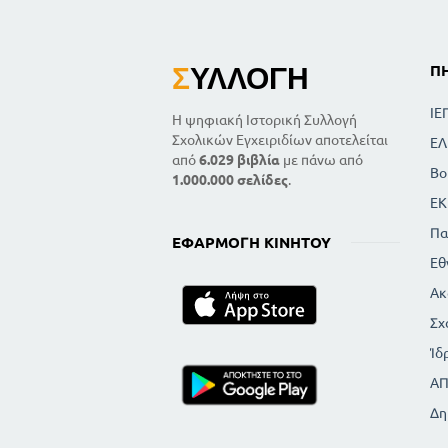
Σ
ΥΛΛΟΓΉ
Π
ΙΕ
Η ψηφιακή Ιστορική Συλλογή
Σχολικών Εγχειριδίων αποτελείται
ΕΛ
από
6.029 βιβλία
με πάνω από
Βο
1.000.000 σελίδες
.
ΕΚ
Πα
ΕΦΑΡΜΟΓΉ ΚΙΝΗΤΟΎ
Εθ
Ακ
Σχ
Ίδ
Α
Δη