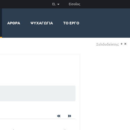
EL
Είσοδος
ΆΡΘΡΑ
ΨΥΧΑΓΩΓΊΑ
ΤΟ ΈΡΓΟ
Σελιδοδείκτης:
(+)
(-)