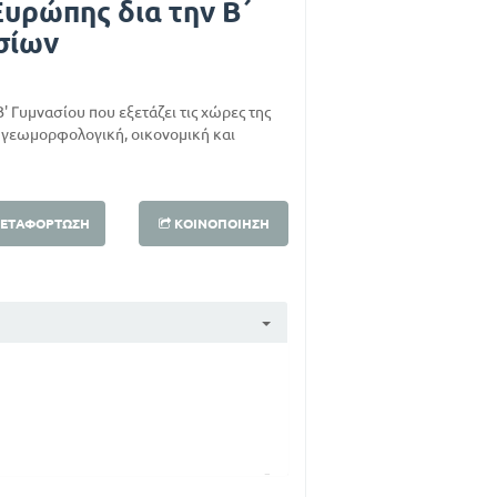
υρώπης δια την Β΄
σίων
' Γυμνασίου που εξετάζει τις χώρες της
ό γεωμορφολογική, οικονομική και
ΕΤΑΦΌΡΤΩΣΗ
ΚΟΙΝΟΠΟΊΗΣΗ
5