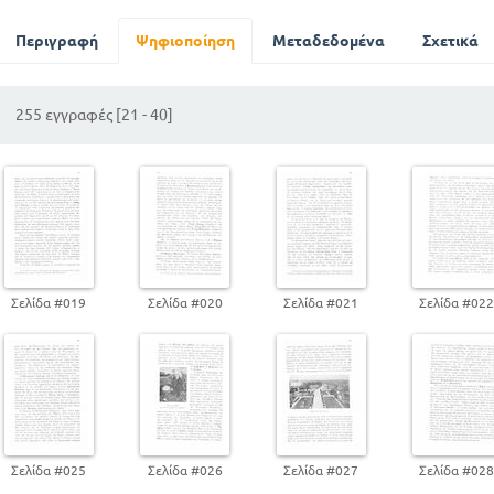
ΙΣΠΑΝΙΑ. Β ΠΟΡΤΟΓΑΛΙΑ
ΚΕΦ 2
Περιγραφή
Ψηφιοποίηση
Μεταδεδομένα
Σχετικά
ΔΥΤΙΚΗ ΕΥΡΩΠΗ
ΚΕΦ 3
255 εγγραφές [21 - 40]
ΚΕΝΤΡΙΚΗ ΕΥΡΩΠΗ
ΚΕΦ 4
ΑΝΑΤΟΛΙΚΗ ΕΥΡΩΠΗ
ΚΕΦ 5
ΒΟΡΕΙΑ ΕΥΡΩΠΗ
ΣΚΑΝΔΙΝΑΒΙΚΗ ΧΕΡΣΟΝΗΣΟ
ΔΑΝΙΑ
ΜΕΡΟΣ ΔΕΥΤΕΡΟ
Σελίδα #019
Σελίδα #020
Σελίδα #021
Σελίδα #02
ΓΕΝΙΚΗ ΑΝΑΣΚΟΠΗΣΗ ΤΗΣ ΕΥΡΩΠΗΣ
Σελίδα #025
Σελίδα #026
Σελίδα #027
Σελίδα #02