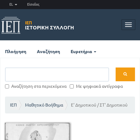
EL
Είσοδος
ΙΕΠ
Toggl
ΙΣΤΟΡΙΚΉ ΣΥΛΛΟΓΉ
navig
Πλοήγηση
Αναζήτηση
Ευρετήρια
Αναζήτηση στα περιεχόμενα
Με ψηφιακά αντίγραφα
ΙΕΠ
Μαθητικό Βοήθημα
Ε' Δημοτικού / ΣΤ' Δημοτικού