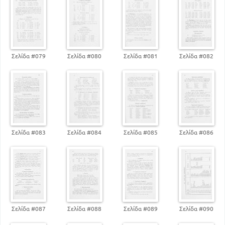
48
Γενικές παρατηρήσεις
50
Τρίτη κλίση των ουσιαστικών
66
Ανώμαλα ουσιαστικά
71
Επίθετα της β' κλίσεως
Σελίδα #079
Σελίδα #080
Σελίδα #081
Σελίδα #082
87
Αριθμητικά
98
Αόριστες αντωνυμίς
108
Αύξηση
111
Κλίση βοηθητικών ρημάτων
127
Ρήματα συνηρημένα
138
Ειφωνήματα
ΕΤΥΜΟΛΟΓΙΚΟ
Σελίδα #083
Σελίδα #084
Σελίδα #085
Σελίδα #086
139
Παραγωγή λέξεων
ΣΤΟΙΧΕΙΑ ΣΥΝΤΑΞΕΩΣ
149
Πρόταση και κύριοι όροι αυτής
Σελίδα #087
Σελίδα #088
Σελίδα #089
Σελίδα #090