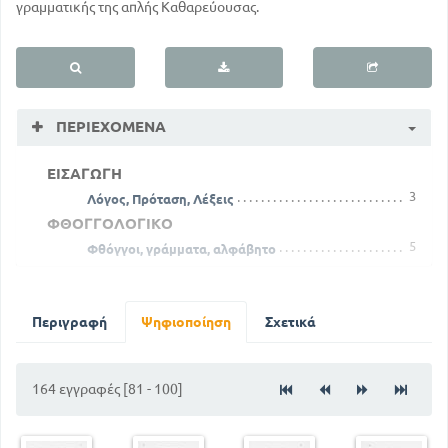
γραμματικής της απλής Καθαρεύουσας.
ΠΕΡΙΕΧΌΜΕΝΑ
ΕΙΣΑΓΩΓΗ
3
Λόγος, Πρόταση, Λέξεις
ΦΘΟΓΓΟΛΟΓΙΚΟ
5
Φθόγγοι, γράμματα, αλφάβητο
15
Η γραφή των λέξεων
16
Πνεύματα
23
Περιγραφή
Σημεία στίξεως
Ψηφιοποίηση
Σχετικά
25
Ορθογραφικά σημεία
ΤΥΠΙΚΟ
164 εγγραφές [81 - 100]
29
Τα μέρη του λόγου. Κλιτά και άκλιτα
35
Πρώτη κλίση των ουσιαστικών
44
Συνηρημένα α κλίσης