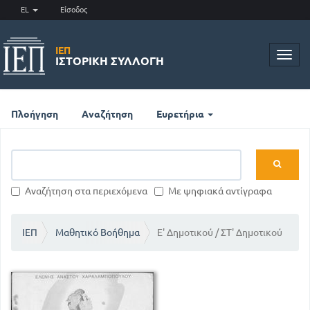
EL
Είσοδος
ΙΕΠ
Toggl
ΙΣΤΟΡΙΚΉ ΣΥΛΛΟΓΉ
navig
Πλοήγηση
Αναζήτηση
Ευρετήρια
Αναζήτηση στα περιεχόμενα
Με ψηφιακά αντίγραφα
ΙΕΠ
Μαθητικό Βοήθημα
Ε' Δημοτικού / ΣΤ' Δημοτικού