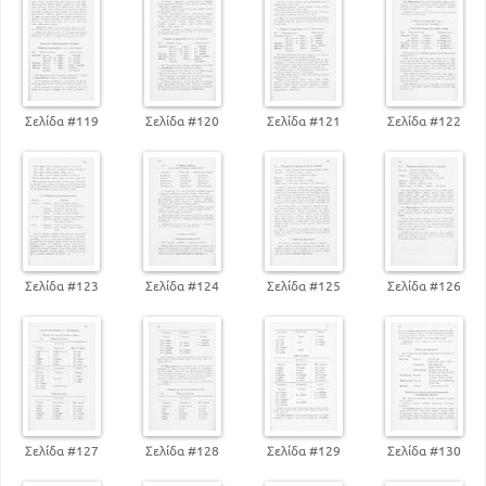
48
Γενικές παρατηρήσεις
50
Τρίτη κλίση των ουσιαστικών
66
Ανώμαλα ουσιαστικά
71
Επίθετα της β' κλίσεως
Σελίδα #119
Σελίδα #120
Σελίδα #121
Σελίδα #122
87
Αριθμητικά
98
Αόριστες αντωνυμίς
108
Αύξηση
111
Κλίση βοηθητικών ρημάτων
127
Ρήματα συνηρημένα
138
Ειφωνήματα
ΕΤΥΜΟΛΟΓΙΚΟ
Σελίδα #123
Σελίδα #124
Σελίδα #125
Σελίδα #126
139
Παραγωγή λέξεων
ΣΤΟΙΧΕΙΑ ΣΥΝΤΑΞΕΩΣ
149
Πρόταση και κύριοι όροι αυτής
Σελίδα #127
Σελίδα #128
Σελίδα #129
Σελίδα #130