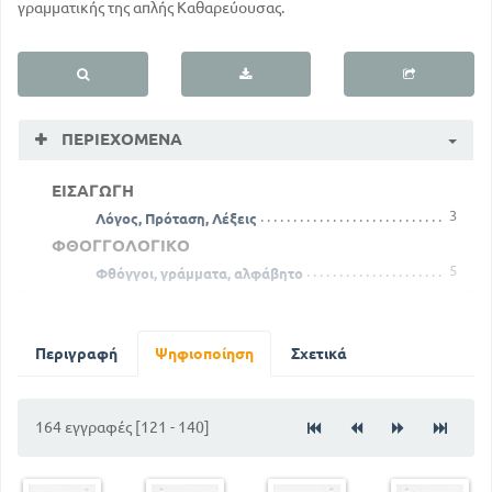
γραμματικής της απλής Καθαρεύουσας.
ΠΕΡΙΕΧΌΜΕΝΑ
ΕΙΣΑΓΩΓΗ
3
Λόγος, Πρόταση, Λέξεις
ΦΘΟΓΓΟΛΟΓΙΚΟ
5
Φθόγγοι, γράμματα, αλφάβητο
15
Η γραφή των λέξεων
16
Πνεύματα
23
Περιγραφή
Σημεία στίξεως
Ψηφιοποίηση
Σχετικά
25
Ορθογραφικά σημεία
ΤΥΠΙΚΟ
164 εγγραφές [121 - 140]
29
Τα μέρη του λόγου. Κλιτά και άκλιτα
35
Πρώτη κλίση των ουσιαστικών
44
Συνηρημένα α κλίσης