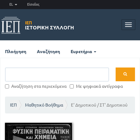
EL
Είσοδος
ΙΕΠ
Toggl
ΙΣΤΟΡΙΚΉ ΣΥΛΛΟΓΉ
navig
Πλοήγηση
Αναζήτηση
Ευρετήρια
Αναζήτηση στα περιεχόμενα
Με ψηφιακά αντίγραφα
ΙΕΠ
Μαθητικό Βοήθημα
Ε' Δημοτικού / ΣΤ' Δημοτικού