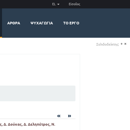
EL
Είσοδος
ΆΡΘΡΑ
ΨΥΧΑΓΩΓΊΑ
ΤΟ ΈΡΓΟ
Σελιδοδείκτης:
(+)
(-)
, Δ. Δούκας, Δ. Δεληπέτρος, Ν.