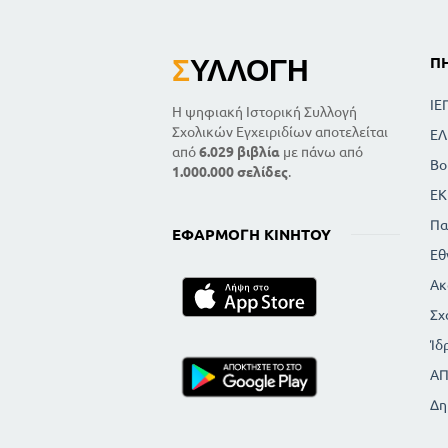
Σ
ΥΛΛΟΓΉ
Π
ΙΕ
Η ψηφιακή Ιστορική Συλλογή
Σχολικών Εγχειριδίων αποτελείται
ΕΛ
από
6.029 βιβλία
με πάνω από
Βο
1.000.000 σελίδες
.
ΕΚ
Πα
ΕΦΑΡΜΟΓΉ ΚΙΝΗΤΟΎ
Εθ
Ακ
Σχ
Ίδ
Α
Δη