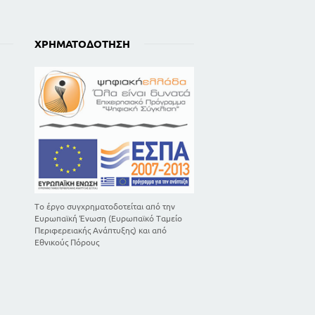
9
37
ΧΡΗΜΑΤΟΔΌΤΗΣΗ
54
76
123
154
172
179
196
217
246
265
Το έργο συγχρηματοδοτείται από την
295
Ευρωπαϊκή Ένωση (Ευρωπαϊκό Ταμείο
Περιφερειακής Ανάπτυξης) και από
Εθνικούς Πόρους
7
53
89
120