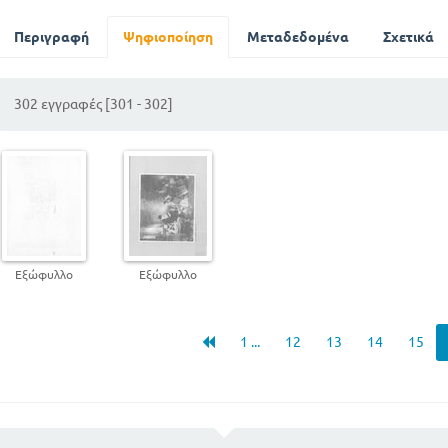
ΨΑΡΑΔΕΣ . Γ. ΑΘΑΝΑ
ΔΩΔΕΚΑΝΗΣΑ Γ. ΙΩΑΝΝΙΔΗ
Περιγραφή
Ψηφιοποίηση
Μεταδεδομένα
Σχετικά
Η ΜΕΓΑΛΟΧΑΡΗ ΑΤΓ. ΤΑΝΑΓΡΑ
ΑΙ ΔΗΜΗΤΡΗΣ - ΠΟΙΗΜΑ Γ. ΑΘΑΝΑ
302 εγγραφές [301 - 302]
Ο ΔΙΓΕΝΗΣ ΑΚΡΙΤΑΣ Γ. Ν ΚΑΛΑΜΑΤΙΑΝΟΥ
ΤΟ ΝΑΥΤΟΠΟΥΛΟ Α. ΚΟΥΡΤΙΔΟΥ
ΟΙ ΠΕΝΤΕ ΑΙΣΘΗΣΕΙΣ Χ. ΑΝΝΙΝΟΥ
ΟΙ ΑΣΤΑΚΟΙ Α. ΜΩΡΑΙΤΙΔΗ
Σ ΕΥΧΑΡΙΣΤΩ ΘΕΕ ΜΟΥ Ι. ΠΟΛΕΜΗ
ΕΚ ΤΗΣ ΣΥΛΛΟΓΗΣ Ν. Α ΚΟΝΤΟΠΟΥΛΟΥ
ΠΡΟΣ ΤΟ ΘΕΟ Α. ΠΡΟΒΕΛΕΓΓΙΟΥ
Εξώφυλλο
Εξώφυλλο
Η ΣΗΜΕΙΑ Ι. ΠΟΛΕΜΗ
Η ΑΡΓΩ Ν. Α ΚΟΝΤΟΠΟΥΛΟΥ
Ο ΣΠΑΡΟΣ Θ. ΠΟΤΑΜΙΑΝΟΥ
1 ...
12
13
14
15
ΘΕΟΦΑΝΕΙΑ Ν. Α ΚΟΝΤΟΠΟΥΛΟΥ
ΔΑΜΩΝ ΚΑΙ ΦΙΝΤΙΑΣ Λ. ΜΕΛΑ
ΜΙΑ ΕΠΙΣΚΕΨΗ Ι. ΚΟΝΔΥΛΑΚΗ
ΚΑΤΟΡΘΩΜΑΤΑ ΤΟΥ ΑΝΘΡΩΠΟΥ Ν. Α ΚΟΝΤΟΠΟΥΛΟΥ
ΕΚ ΤΗΣ ΣΥΛΛΟΓΗΣ Γ. Ν ΚΑΛΑΜΑΤΙΑΝΟΥ , Θ. ΓΙΑΝΝΟΠΟΥ