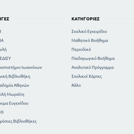
Ο ΧΡΙΣΤΟΥΛΗΣ Γ. ΞΕΝΟΠΟΥΛΟΥ
ΤΙ ΕΊΝΑΙ Η ΠΑΤΡΙΔΑ ΜΑΣ Ι. ΠΟΛΕΜΗ
ΗΓΈΣ
ΚΑΤΗΓΟΡΊΕΣ
ΕΠΑΝΟΔΟΣ ΣΤΟ ΠΑΤΡΙΟ ΕΔΑΦΟΣ Μ. ΡΟΔΑ
ΑΛΗΘΙΝΗ ΧΑΡΑ Ι. ΠΟΛΕΜΗ
Π
Σχολικό Εγχειρίδιο
ΨΑΡΑΔΕΣ . Γ. ΑΘΑΝΑ
ΙΑ
Μαθητικό Βοήθημα
ΔΩΔΕΚΑΝΗΣΑ Γ. ΙΩΑΝΝΙΔΗ
υλή
Περιοδικό
Η ΜΕΓΑΛΟΧΑΡΗ ΑΤΓ. ΤΑΝΑΓΡΑ
ΑΙ ΔΗΜΗΤΡΗΣ - ΠΟΙΗΜΑ Γ. ΑΘΑΝΑ
ΕΔΙΣΥ
Παιδαγωγικό Βοήθημα
Ο ΔΙΓΕΝΗΣ ΑΚΡΙΤΑΣ Γ. Ν ΚΑΛΑΜΑΤΙΑΝΟΥ
νεπιστήμιο Ιωαννίνων
Αναλυτικό Πρόγραμμα
ΤΟ ΝΑΥΤΟΠΟΥΛΟ Α. ΚΟΥΡΤΙΔΟΥ
νική Βιβλιοθήκη
Σχολικοί Χάρτες
ΟΙ ΠΕΝΤΕ ΑΙΣΘΗΣΕΙΣ Χ. ΑΝΝΙΝΟΥ
αδημία Αθηνών
Άλλο
ΟΙ ΑΣΤΑΚΟΙ Α. ΜΩΡΑΙΤΙΔΗ
Σ ΕΥΧΑΡΙΣΤΩ ΘΕΕ ΜΟΥ Ι. ΠΟΛΕΜΗ
ολή Μωραϊτη
ΕΚ ΤΗΣ ΣΥΛΛΟΓΗΣ Ν. Α ΚΟΝΤΟΠΟΥΛΟΥ
ρυμα Ευγενίδου
ΠΡΟΣ ΤΟ ΘΕΟ Α. ΠΡΟΒΕΛΕΓΓΙΟΥ
ΠΘ
Η ΣΗΜΕΙΑ Ι. ΠΟΛΕΜΗ
μόσιες Βιβλιοθήκες
Η ΑΡΓΩ Ν. Α ΚΟΝΤΟΠΟΥΛΟΥ
Ο ΣΠΑΡΟΣ Θ. ΠΟΤΑΜΙΑΝΟΥ