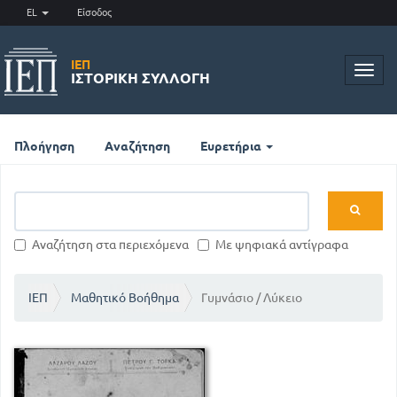
EL
Είσοδος
ΙΕΠ
Toggl
ΙΣΤΟΡΙΚΉ ΣΥΛΛΟΓΉ
navig
Πλοήγηση
Αναζήτηση
Ευρετήρια
Αναζήτηση στα περιεχόμενα
Με ψηφιακά αντίγραφα
ΙΕΠ
Μαθητικό Βοήθημα
Γυμνάσιο / Λύκειο