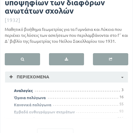
υποψηφίων των διαφόρων
ανωτάτων σχολών
[1932]
Μαθητικό βοήθημα Γεωμετρίας για τα Γυμνάσια και Λύκεια που
περιέχει τις λύσεις των ασκήσεων που περιλαμβάνονται στο Γ΄ και
Δ΄ βιβλίο της Γεωμετρίας του Νείλου Σακελλαρίου του 1931.
ΠΕΡΙΕΧΌΜΕΝΑ
3
Αναλογίες
16
Όμοια πολύγωνα
55
Κανονικά πολύγωνα
93
Εμβαδά ευθυγράμμων σχημάτων
116
Χωρομετρία