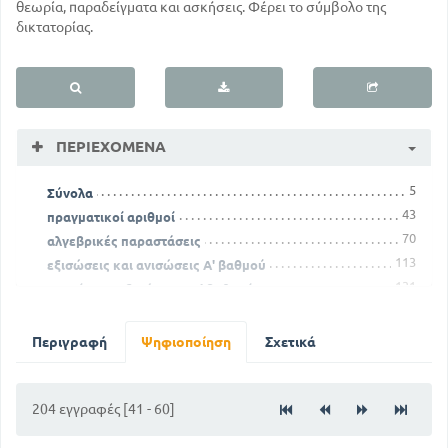
θεωρία, παραδείγματα και ασκήσεις. Φέρει το σύμβολο της
δικτατορίας.
ΠΕΡΙΕΧΌΜΕΝΑ
5
Σύνολα
43
πραγματικοί αριθμοί
70
αλγεβρικές παραστάσεις
113
εξισώσεις και ανισώσεις Α' βαθμού
131
συστήματα εξισώσεων Α' βαθμού
Περιγραφή
Ψηφιοποίηση
Σχετικά
204 εγγραφές [41 - 60]