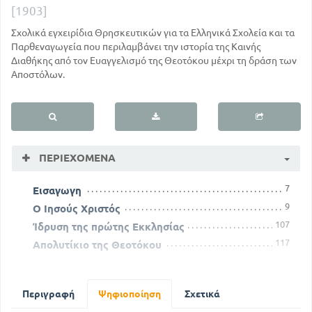
[1903]
Σχολικά εγχειρίδια Θρησκευτικών για τα Ελληνικά Σχολεία και τα
Παρθεναγωγεία που περιλαμβάνει την ιστορία της Καινής
Διαθήκης από τον Ευαγγελισμό της Θεοτόκου μέχρι τη δράση των
Αποστόλων.
ΠΕΡΙΕΧΌΜΕΝΑ
7
Εισαγωγη
9
Ο Ιησούς Χριστός
107
Ίδρυση της πρώτης Εκκλησίας
117
Απολυτίκιο της Θεοτόκου
125
Απολυτίκιο των Δεσποτικών εορτών
137
Απολυτίκια των Θεομητορικών εορτών
Περιγραφή
Ψηφιοποίηση
Σχετικά
144
Απολυτικίο των εορτών των αγίων