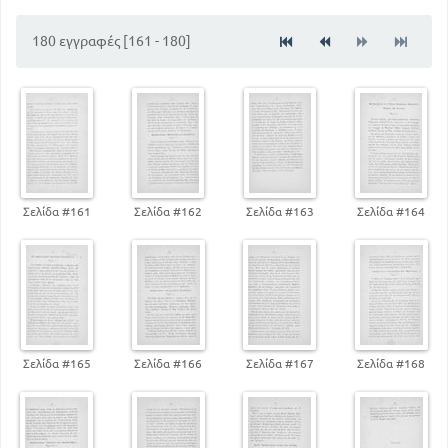
Απολυτίκιο των Αγίων Αποστόλων Πέτρου και
Παύλου
180 εγγραφές [161 - 180]
144
Απολυτίκιο της μεταστάσεως του Ευαγγελιστού
Ιωάννου
149
147
Απολυτιίο του Ευαγγελιστού Ματθαίου
154
Απολυτίκιο του Ι. του Βαπτιστού
Απολυτίκιο των Αρχαγγέλων Μιχαήλ και Γαβριήλ
166
157
Απολυτίκιο του Μ. Βασιλείου
168
Απολυτίκιο των τριών Ιεραρχών
Σελίδα #161
Σελίδα #162
Σελίδα #163
Σελίδα #164
Σελίδα #165
Σελίδα #166
Σελίδα #167
Σελίδα #168