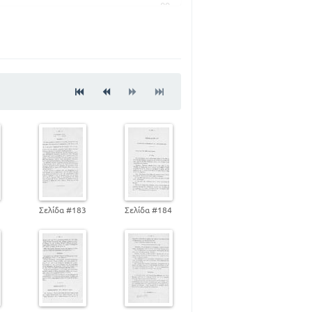
89
127
150
2
Σελίδα #183
Σελίδα #184