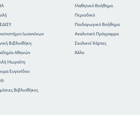
ΙΑ
Μαθητικό Βοήθημα
υλή
Περιοδικό
ΕΔΙΣΥ
Παιδαγωγικό Βοήθημα
νεπιστήμιο Ιωαννίνων
Αναλυτικό Πρόγραμμα
νική Βιβλιοθήκη
Σχολικοί Χάρτες
αδημία Αθηνών
Άλλο
ολή Μωραϊτη
ρυμα Ευγενίδου
ΠΘ
μόσιες Βιβλιοθήκες