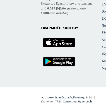
Σχολικών Εγχειριδίων αποτελείται
ΕΛ
από
6.029 βιβλία
με πάνω από
Βο
1.000.000 σελίδες
.
ΕΚ
Πα
ΕΦΑΡΜΟΓΉ ΚΙΝΗΤΟΎ
Εθ
Ακ
Σχ
Ίδ
Α
Δη
Ινστιτούτο Εκπαιδευτικής Πολιτικής
© 2015.
Υλοποίηση
TREK Consulting
,
Hypertech