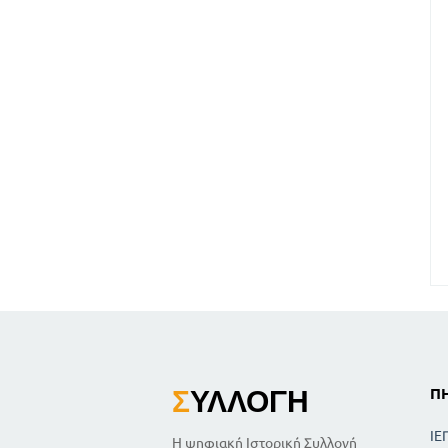
Σ
ΥΛΛΟΓΉ
Π
ΙΕ
Η ψηφιακή Ιστορική Συλλογή