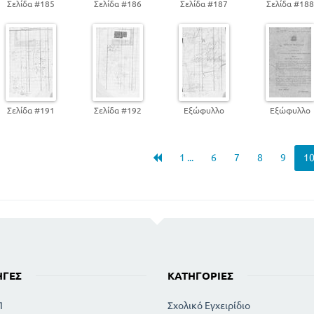
Σελίδα #185
Σελίδα #186
Σελίδα #187
Σελίδα #18
Σελίδα #191
Σελίδα #192
Εξώφυλλο
Εξώφυλλο
1 ...
6
7
8
9
1
ΗΓΈΣ
ΚΑΤΗΓΟΡΊΕΣ
Π
Σχολικό Εγχειρίδιο