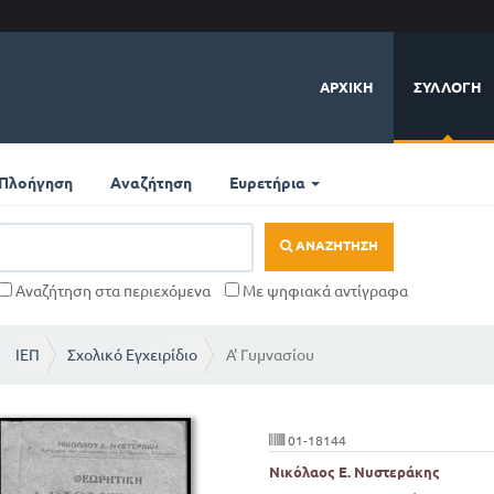
ΑΡΧΙΚΉ
ΣΥΛΛΟΓΉ
Πλοήγηση
Αναζήτηση
Ευρετήρια
ΑΝΑΖΉΤΗΣΗ
Αναζήτηση στα περιεχόμενα
Με ψηφιακά αντίγραφα
ΙΕΠ
Σχολικό Εγχειρίδιο
Α' Γυμνασίου
01-18144
Νικόλαος Ε. Νυστεράκης