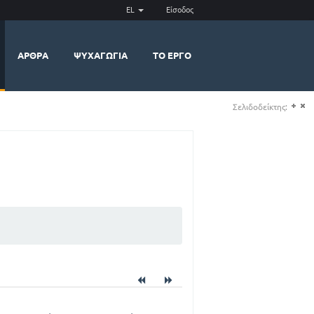
EL
Είσοδος
ΆΡΘΡΑ
ΨΥΧΑΓΩΓΊΑ
ΤΟ ΈΡΓΟ
Σελιδοδείκτης:
(+)
(-)