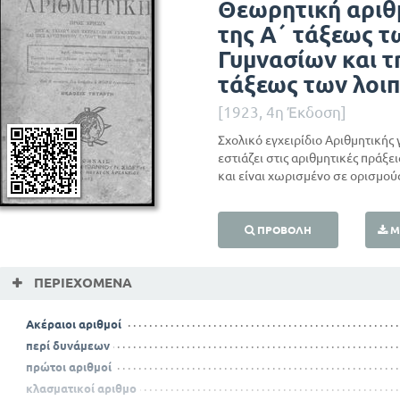
Θεωρητική αριθ
της Α΄ τάξεως τ
Γυμνασίων και τ
τάξεως των λοι
[1923, 4η Έκδοση]
Σχολικό εγχειρίδιο Αριθμητικής 
εστιάζει στις αριθμητικές πράξε
και είναι χωρισμένο σε ορισμού
ΠΡΟΒΟΛΉ
Μ
ΠΕΡΙΕΧΌΜΕΝΑ
Ακέραιοι αριθμοί
περί δυνάμεων
πρώτοι αριθμοί
κλασματικοί αριθμο