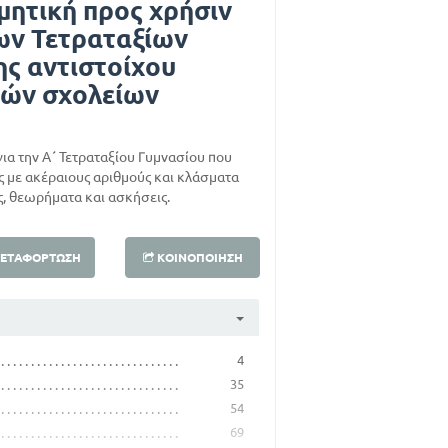
μητική προς χρήσιν
ων Τετραταξίων
ης αντιστοίχου
πών σχολείων
για την Α΄ Τετραταξίου Γυμνασίου που
ις με ακέραιους αριθμούς και κλάσματα
ς, θεωρήματα και ασκήσεις.
ΕΤΑΦΌΡΤΩΣΗ
ΚΟΙΝΟΠΟΊΗΣΗ
4
35
54
69