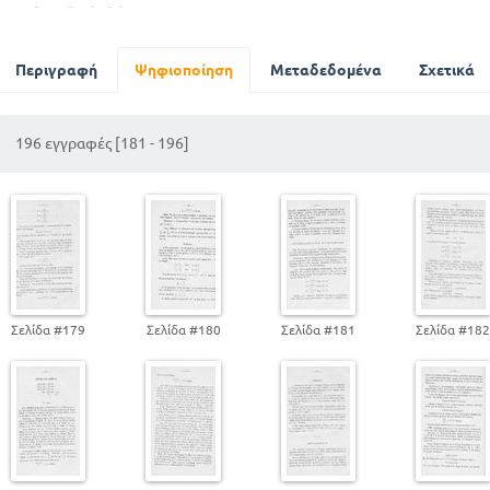
δεκαδικά κλάσματα
περί μέτρων
σταθμών και νομισμάτων
Περιγραφή
Ψηφιοποίηση
Μεταδεδομένα
Σχετικά
λόγοι και αναλογίες
196 εγγραφές [181 - 196]
Σελίδα #179
Σελίδα #180
Σελίδα #181
Σελίδα #18