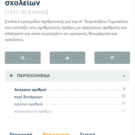
σχολείων
[1923, 4η Έκδοση]
Σχολικό εγχειρίδιο Αριθμητικής για την Α΄ Τετραταξίου Γυμνασίου
που εστιάζει στις αριθμητικές πράξεις με ακέραιους αριθμούς και
κλάσματα και είναι χωρισμένο σε ορισμούς, θεωρήματα και
ασκήσεις.
ΠΕΡΙΕΧΌΜΕΝΑ
4
Ακέραιοι αριθμοί
35
περί δυνάμεων
54
πρώτοι αριθμοί
69
κλασματικοί αριθμο
89
δεκαδικά κλάσματα
127
περί μέτρων
150
σταθμών και νομισμάτων
Περιγραφή
Ψηφιοποίηση
Σχετικά