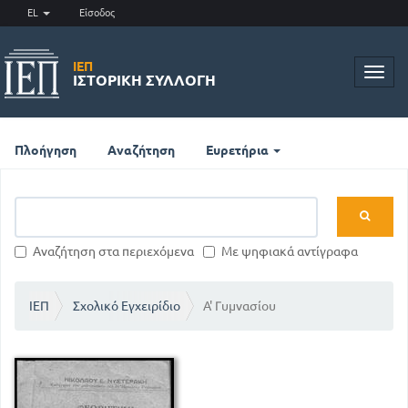
EL
Είσοδος
ΙΕΠ
Toggl
ΙΣΤΟΡΙΚΉ ΣΥΛΛΟΓΉ
navig
Πλοήγηση
Αναζήτηση
Ευρετήρια
Αναζήτηση στα περιεχόμενα
Με ψηφιακά αντίγραφα
ΙΕΠ
Σχολικό Εγχειρίδιο
Α' Γυμνασίου