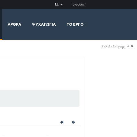
EL
Είσοδος
ΆΡΘΡΑ
ΨΥΧΑΓΩΓΊΑ
ΤΟ ΈΡΓΟ
Σελιδοδείκτης:
(+)
(-)