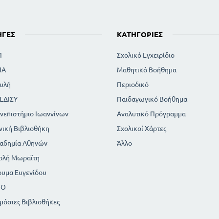
ΟΙ ΠΕΡΙΟΔΕΙΕΣ ΤΟΥ ΑΠΟΣΤΟΛΟΥ ΤΩΝ ΕΘΝΩ
ΗΓΈΣ
ΚΑΤΗΓΟΡΊΕΣ
Π
Σχολικό Εγχειρίδιο
ΙΑ
Μαθητικό Βοήθημα
υλή
Περιοδικό
ΕΔΙΣΥ
Παιδαγωγικό Βοήθημα
νεπιστήμιο Ιωαννίνων
Αναλυτικό Πρόγραμμα
νική Βιβλιοθήκη
Σχολικοί Χάρτες
αδημία Αθηνών
Άλλο
ολή Μωραϊτη
ρυμα Ευγενίδου
ΠΘ
μόσιες Βιβλιοθήκες