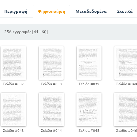
ΚΕΦ 1
Περιγραφή
Ψηφιοποίηση
ΟΙ ΑΡΧΕΣ ΤΟΥ ΚΟΣΜΟΥ ΚΑΙ ΤΗΣ ΑΝΘΡΩΠΟΤΗΤ
Μεταδεδομένα
Σχετικά
ΚΕΦ 2
Η ΔΙΑΘΗΚΗ ΤΟΥ ΘΕΟΥ ΜΕΤΑ ΤΟΥ ΙΣΡΑΗΛΙΤΙΚΟ
ΕΠΑΓΓΕΛΙΕΣ ΤΟΥ ΘΕΟΥ
256 εγγραφές [41 - 60]
ΚΕΦ 3
Η ΗΘΙΚΗ ΔΙΔΑΣΚΑΛΙΑ ΤΗΣ ΠΑΛ. ΔΙΑΘΗΚΗΣ
ΚΕΦ 4
Η ΕΝ ΨΑΛΜΟΙΣ ΚΑΙ ΥΜΝΟΙΣ ΛΑΤΡΕΙΑ ΤΟΥ ΘΕΟ
ΚΕΦ 5
ΟΙ ΠΡΟΦΗΤΕΙΕΣ ΠΕΡΙ ΜΕΣΣΙΟΥ
Σελίδα #037
Σελίδα #038
Σελίδα #039
Σελίδα #04
ΜΕΡΟΣ Β
ΠΕΡΙΚΟΠΕΣ ΕΚ ΤΗΣ ΚΑΙΝΗΣ ΔΙΑΘΗΚΗΣ ΚΕΙΜΕΝΑ
Ο ΙΗΣΟΥΣ ΧΡΙΣΤΟΣ ΥΙΟΣ ΤΟΥ ΘΕΟΥ ΚΑΙ ΣΩΤΗΡΑΣ Τ
ΚΕΦ 1
ΟΙ ΠΡΟΣ ΤΗΣ ΔΗΜΟΣΙΑΣ ΕΜΦΑΝΙΣΕΩΣ ΜΑΡΤΥ
ΘΕΟΥ ΚΑΙ ΣΩΤΗΡΟΣ
Σελίδα #043
Σελίδα #044
Σελίδα #045
Σελίδα #04
ΚΕΦ 2