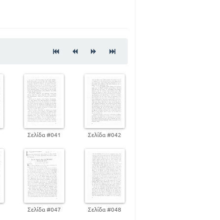
25
ΑΣ
Υ ΛΑΟΥ - ΟΙ ΠΡΟΣ ΑΥΤΌΝ
32
39
45
Υ
57
0
Σελίδα #041
Σελίδα #042
ΟΥ ΚΟΣΜΟΥ
ΡΙΕΣ ΠΕΡΙ ΤΟΥ ΚΥΡΙΟΥ ΩΣ ΥΙΟΥ ΤΟΥ
63
6
Σελίδα #047
Σελίδα #048