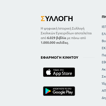
Σ
ΥΛΛΟΓΉ
Π
ΙΕ
Η ψηφιακή Ιστορική Συλλογή
Σχολικών Εγχειριδίων αποτελείται
ΕΛ
από
6.029 βιβλία
με πάνω από
Βο
1.000.000 σελίδες
.
ΕΚ
Πα
ΕΦΑΡΜΟΓΉ ΚΙΝΗΤΟΎ
Εθ
Ακ
Σχ
Ίδ
Α
Δη