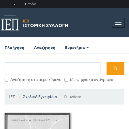
EL
Είσοδος
ΙΕΠ
Toggl
ΙΣΤΟΡΙΚΉ ΣΥΛΛΟΓΉ
navig
Πλοήγηση
Αναζήτηση
Ευρετήρια
Αναζήτηση στα περιεχόμενα
Με ψηφιακά αντίγραφα
ΙΕΠ
Σχολικό Εγχειρίδιο
Γυμνάσιο