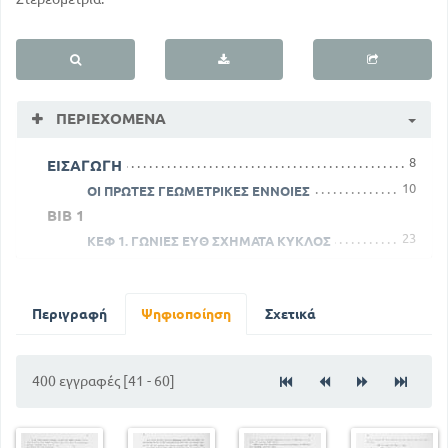
ΠΕΡΙΕΧΌΜΕΝΑ
8
ΕΙΣΑΓΩΓΗ
10
ΟΙ ΠΡΩΤΕΣ ΓΕΩΜΕΤΡΙΚΕΣ ΕΝΝΟΙΕΣ
ΒΙΒ 1
23
ΚΕΦ 1. ΓΩΝΙΕΣ ΕΥΘ ΣΧΗΜΑΤΑ ΚΥΚΛΟΣ
58
ΚΕΔ Δ. ΤΡΙΓΩΝΑ ΣΤΟΙΧΕΙΑ ΚΑΙ ΕΙΔΗ ΑΥΤΩΝ
ΚΕΦ Ζ . ΣΥΜΜΕΤΡΙΚΑ ΠΡΟΣ ΚΕΝΤΡΟ ΚΑΙ ΑΞΟΝΑ
ΕΠΙΠΕΔΑ ΣΧΗΜΑΤΑ
Περιγραφή
Ψηφιοποίηση
Σχετικά
15
ΒΙΒΛ 2
ΚΕΦ Α. Η ΑΝΑΛΥΤΙΚΗ ΚΑΙ Η ΣΥΝΘΕΤΙΚΗ ΜΕΘΟΔΟΣ
400 εγγραφές [41 - 60]
130
ΒΙΒΛ 3
155
ΚΕΦ Α . ΜΕΤΡΗΣΗ ΚΑΙ ΜΕΤΡΟ ΠΟΣΟΥ