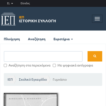
EL
Είσοδος
ΙΕΠ
Toggl
ΙΣΤΟΡΙΚΉ ΣΥΛΛΟΓΉ
navig
Πλοήγηση
Αναζήτηση
Ευρετήρια
Αναζήτηση στα περιεχόμενα
Με ψηφιακά αντίγραφα
ΙΕΠ
Σχολικό Εγχειρίδιο
Γυμνάσιο