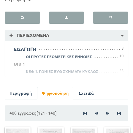
ΠΕΡΙΕΧΌΜΕΝΑ
8
ΕΙΣΑΓΩΓΗ
10
ΟΙ ΠΡΩΤΕΣ ΓΕΩΜΕΤΡΙΚΕΣ ΕΝΝΟΙΕΣ
ΒΙΒ 1
23
ΚΕΦ 1. ΓΩΝΙΕΣ ΕΥΘ ΣΧΗΜΑΤΑ ΚΥΚΛΟΣ
58
ΚΕΔ Δ. ΤΡΙΓΩΝΑ ΣΤΟΙΧΕΙΑ ΚΑΙ ΕΙΔΗ ΑΥΤΩΝ
ΚΕΦ Ζ . ΣΥΜΜΕΤΡΙΚΑ ΠΡΟΣ ΚΕΝΤΡΟ ΚΑΙ ΑΞΟΝΑ
ΕΠΙΠΕΔΑ ΣΧΗΜΑΤΑ
Περιγραφή
Ψηφιοποίηση
Σχετικά
15
ΒΙΒΛ 2
ΚΕΦ Α. Η ΑΝΑΛΥΤΙΚΗ ΚΑΙ Η ΣΥΝΘΕΤΙΚΗ ΜΕΘΟΔΟΣ
400 εγγραφές [121 - 140]
130
ΒΙΒΛ 3
155
ΚΕΦ Α . ΜΕΤΡΗΣΗ ΚΑΙ ΜΕΤΡΟ ΠΟΣΟΥ