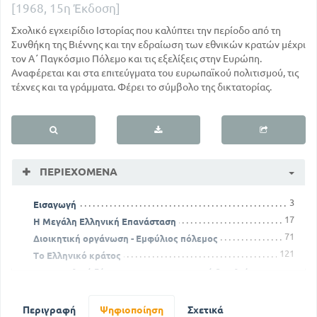
[1968, 15η Έκδοση]
Σχολικό εγχειρίδιο Ιστορίας που καλύπτει την περίοδο από τη
Συνθήκη της Βιέννης και την εδραίωση των εθνικών κρατών μέχρι
τον Α΄ Παγκόσμιο Πόλεμο και τις εξελίξεις στην Ευρώπη.
Αναφέρεται και στα επιτεύγματα του ευρωπαϊκού πολιτισμού, τις
τέχνες και τα γράμματα. Φέρει το σύμβολο της δικτατορίας.
ΠΕΡΙΕΧΌΜΕΝΑ
3
Εισαγωγή
17
Η Μεγάλη Ελληνική Επανάσταση
71
Διοικητική οργάνωση - Εμφύλιος πόλεμος
121
Το Ελληνικό κράτος
Το ανατολικό ζήτημα και η συνταγματική βασιλεία στην
Ελλάδα
216
152
Ο πρώτος παγκόσμιος πόλεμος
Περιγραφή
Ψηφιοποίηση
Σχετικά
303
Πίνακας εικόνων και χαρτών