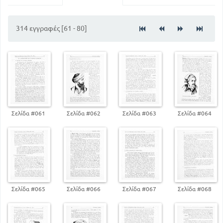
5
Εισαγωγή
19
Η Μεγάλη Ελληνική Επανάσταση
314 εγγραφές [61 - 80]
73
Διοικητική οργάνωση - Εμφύλιος πόλεμος
121
Το Ελληνικό κράτος
Το ανατολικό ζήτημα και η συνταγματική βασιλεία στην
Ελλάδα
216
152
Ο πρώτος παγκόσμιος πόλεμος
303
Πίνακας εικόνων και χαρτών
Σελίδα #061
Σελίδα #062
Σελίδα #063
Σελίδα #064
Σελίδα #065
Σελίδα #066
Σελίδα #067
Σελίδα #068