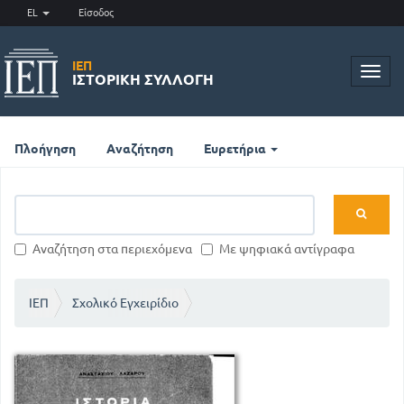
EL
Είσοδος
ΙΕΠ
Toggl
ΙΣΤΟΡΙΚΉ ΣΥΛΛΟΓΉ
navig
Πλοήγηση
Αναζήτηση
Ευρετήρια
Αναζήτηση στα περιεχόμενα
Με ψηφιακά αντίγραφα
ΙΕΠ
Σχολικό Εγχειρίδιο