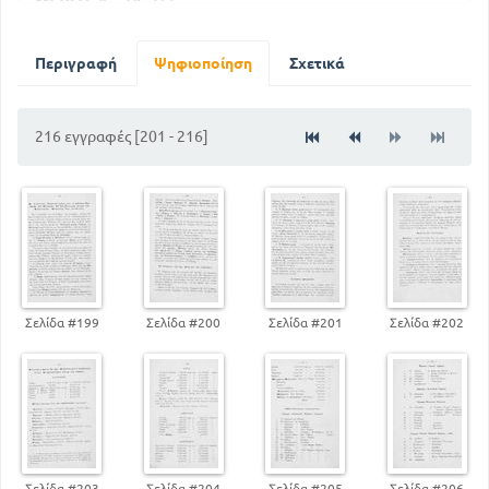
ΜΕΡΟΣ Α - ΤΑΞΗ Ε
4
Η ΓΗ - ΓΕΝΙΚΗ ΕΠΙΣΚΟΠΗΣΗ ΤΗΣ ΓΗΣ
ΓΕΝΙΚΗ ΕΠΙΣΚΟΠΗΣΗ ΤΗΣ ΓΗΣ ΑΠΌ ΦΥΣΙΚΗΣ
Περιγραφή
Ψηφιοποίηση
Σχετικά
ΑΠΟΨΕΩΣ ΜΟΝΟ
9
ΚΥΜΑΤΑ ΠΑΛΛΙΡΟΙΕΣ - ΒΥΘΟΣ ΚΑΙ ΒΑΘΟΣ ΤΩΝ
216 εγγραφές [201 - 216]
ΩΚΕΑΝΩΝ
21
15
ΓΕΩΓΡΑΦΙΚΟ ΠΛΑΤΟΣ
30
ΓΕΝΙΚΗ ΕΠΙΣΚΟΠΗΣΗ ΤΗΣ ΑΣΙΑΣ
46
ΤΑ ΝΗΣΙΑ ΤΟΥ ΑΙΓΑΙΟΥ - ΚΥΠΡΟΣ
ΑΝΑΤ. ΑΣΙΑ. ΣΙΝΙΚΟ ΚΡΑΤΟΣ. ΜΟΡΦΟΛΟΓΙΑ ΤΟΥ
ΕΔΑΦΟΥΣ ΚΤΛ
76
61
ΤΑ ΝΗΣΙΑ ΤΗΣ ΑΦΡΙΚΗΣ
ΜΕΞΙΚΟ - ΚΕΝΤΡΙΚΗ Η ΜΕΣΗ ΑΜΕΡΙΚΗ ΚΛΠ. ΔΥΤΙΚΕΣ
Σελίδα #199
Σελίδα #200
Σελίδα #201
Σελίδα #202
ΙΝΔΙΕΣ
84
ΜΕΡΟΣ Β - ΤΑΞΗ ΣΤ
ΣΤΟΙΧΕΙΩΔΕΙΣ ΓΝΩΣΕΙΣ ΕΚ ΤΗΣ ΓΕΩΛΟΓΙΑΣ ΚΑΙ
ΚΟΣΜΟΓΡΑΦΙΑΣ ΚΑΙ ΤΗΣ ΜΑΘΗΜΑΤΙΚΗΣ
ΓΕΩΓΡΑΦΙΑΣ
Σελίδα #203
Σελίδα #204
Σελίδα #205
Σελίδα #206