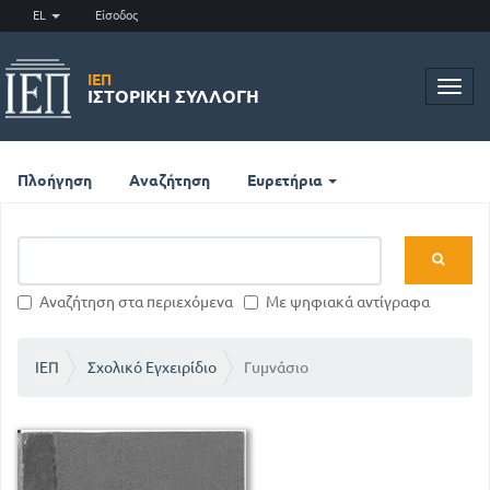
EL
Είσοδος
ΙΕΠ
Toggl
ΙΣΤΟΡΙΚΉ ΣΥΛΛΟΓΉ
navig
Πλοήγηση
Αναζήτηση
Ευρετήρια
Αναζήτηση στα περιεχόμενα
Με ψηφιακά αντίγραφα
ΙΕΠ
Σχολικό Εγχειρίδιο
Γυμνάσιο