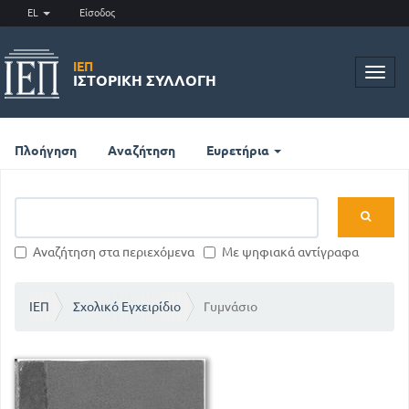
EL
Είσοδος
ΙΕΠ
Toggl
ΙΣΤΟΡΙΚΉ ΣΥΛΛΟΓΉ
navig
Πλοήγηση
Αναζήτηση
Ευρετήρια
Αναζήτηση στα περιεχόμενα
Με ψηφιακά αντίγραφα
ΙΕΠ
Σχολικό Εγχειρίδιο
Γυμνάσιο