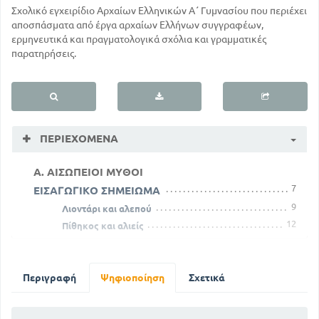
Σχολικό εγχειρίδιο Αρχαίων Ελληνικών Α΄ Γυμνασίου που περιέχει
αποσπάσματα από έργα αρχαίων Ελλήνων συγγραφέων,
ερμηνευτικά και πραγματολογικά σχόλια και γραμματικές
παρατηρήσεις.
ΠΕΡΙΕΧΌΜΕΝΑ
Α. ΑΙΣΩΠΕΙΟΙ ΜΥΘΟΙ
7
ΕΙΣΑΓΩΓΙΚΟ ΣΗΜΕΙΩΜΑ
9
Λιοντάρι και αλεπού
12
Πίθηκος και αλιείς
15
Ιατρός άτεχνος
Β. ΕΚ ΤΗΣ ΒΙΒΛΙΟΘΗΚΗΣ ΑΠΟΛΛΟΔΩΡΟΥ
Περιγραφή
Ψηφιοποίηση
Σχετικά
ΘΕΟΓΟΝΙΑ
19
ΕΙΣΑΓΩΓΗ
23
ΑΝΘΡΩΠΟΓΟΝΙΑ