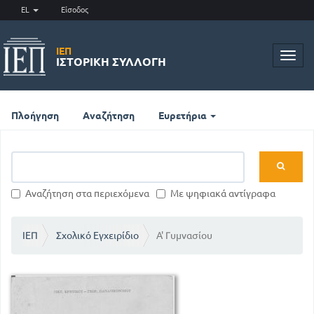
EL
Είσοδος
ΙΕΠ
Toggl
ΙΣΤΟΡΙΚΉ ΣΥΛΛΟΓΉ
navig
Πλοήγηση
Αναζήτηση
Ευρετήρια
Αναζήτηση στα περιεχόμενα
Με ψηφιακά αντίγραφα
ΙΕΠ
Σχολικό Εγχειρίδιο
Α' Γυμνασίου