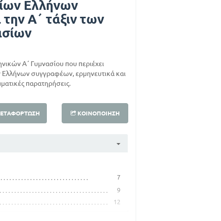
αίων Ελλήνων
την Α΄ τάξιν των
ασίων
ηνικών Α΄ Γυμνασίου που περιέχει
 Ελλήνων συγγραφέων, ερμηνευτικά και
μματικές παρατηρήσεις.
ΕΤΑΦΌΡΤΩΣΗ
ΚΟΙΝΟΠΟΊΗΣΗ
7
9
12
15