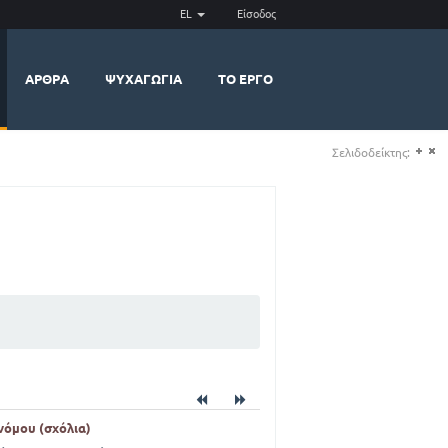
EL
Είσοδος
ΆΡΘΡΑ
ΨΥΧΑΓΩΓΊΑ
ΤΟ ΈΡΓΟ
Σελιδοδείκτης:
(+)
(-)
νόμου (σχόλια)