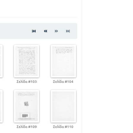
19
23
25
31
34
43
53
2
Σελίδα #103
Σελίδα #104
65
77
8
Σελίδα #109
Σελίδα #110