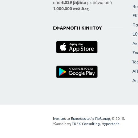
από
6.029 βιβλία
με πάνω από
Βο
1.000.000 σελίδες
.
ΕΚ
Πα
ΕΦΑΡΜΟΓΉ ΚΙΝΗΤΟΎ
Εθ
Ακ
Σχ
Ίδ
Α
Δη
Ινστιτούτο Εκπαιδευτικής Πολιτικής
© 2015.
Υλοποίηση
TREK Consulting
,
Hypertech