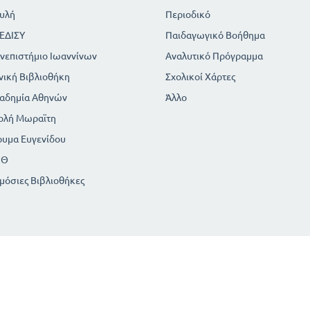
υλή
Περιοδικό
ΕΔΙΣΥ
Παιδαγωγικό Βοήθημα
νεπιστήμιο Ιωαννίνων
Αναλυτικό Πρόγραμμα
νική Βιβλιοθήκη
Σχολικοί Χάρτες
αδημία Αθηνών
Άλλο
ολή Μωραϊτη
ρυμα Ευγενίδου
ΠΘ
μόσιες Βιβλιοθήκες