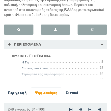
πολιτική, πολιτισμική και οικονομική άποψη. Περιέχει και
αναφορά στις οικονομικές σχέσεις της Ελλάδας με τα ευρωπαϊκά
κράτη. Φέρει το σύμβολο της δικτατορίας.
ΠΕΡΙΕΧΌΜΕΝΑ
ΦΥΣΙΚΗ - ΓΕΩΓΡΑΦΙΑ
5
Η Γη
25
Εποχές του έτους
39
Στρώματα της ατμόσφαιρας
49
Γεωγραφική κατανομή των φυτών και των ζώων
60
Ηφαίστειο
69
Γεωλογικοί αιώνες
Περιγραφή
Ψηφιοποίηση
Σχετικά
ΜΕΡΟΣ ΕΥΡΩΠΗ
Γενικά - Θέση - Όρια - Οριζόντιος και κάθετος
διαμελισμός
248 εγγραφές [81 - 100]