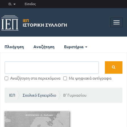
EL
Είσοδος
ΙΕΠ
Toggl
ΙΣΤΟΡΙΚΉ ΣΥΛΛΟΓΉ
navig
Πλοήγηση
Αναζήτηση
Ευρετήρια
Αναζήτηση στα περιεχόμενα
Με ψηφιακά αντίγραφα
ΙΕΠ
Σχολικό Εγχειρίδιο
Β' Γυμνασίου