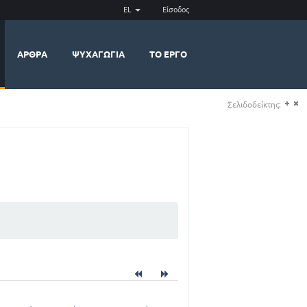
EL
Είσοδος
ΆΡΘΡΑ
ΨΥΧΑΓΩΓΊΑ
ΤΟ ΈΡΓΟ
Σελιδοδείκτης:
(+)
(-)