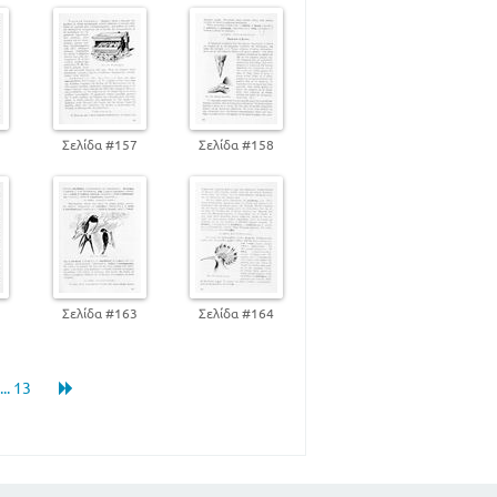
241
ΩΩΝ - ΣΤΗΝ ΞΗΡΑ - ΣΤΗΝ
241
6
Σελίδα #157
Σελίδα #158
5
6
2
Σελίδα #163
Σελίδα #164
9
18
33
... 13
38
45
97
112