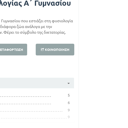
λογίας Α΄ Γυμνασίου
΄ Γυμνασίου που εστιάζει στη φυσιολογία
α διάφορα ζώα ανάλογα με την
. Φέρει το σύμβολο της δικτατορίας.
ΕΤΑΦΌΡΤΩΣΗ
ΚΟΙΝΟΠΟΊΗΣΗ
5
6
9
9
18