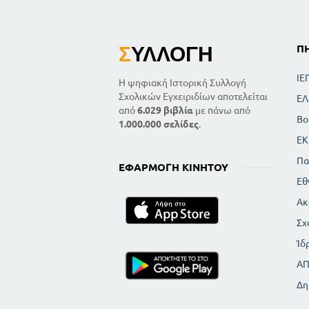
Σ
ΥΛΛΟΓΉ
Π
ΙΕ
Η ψηφιακή Ιστορική Συλλογή
Σχολικών Εγχειριδίων αποτελείται
ΕΛ
από
6.029 βιβλία
με πάνω από
Βο
1.000.000 σελίδες
.
ΕΚ
Πα
ΕΦΑΡΜΟΓΉ ΚΙΝΗΤΟΎ
Εθ
Ακ
Σχ
Ίδ
Α
Δη