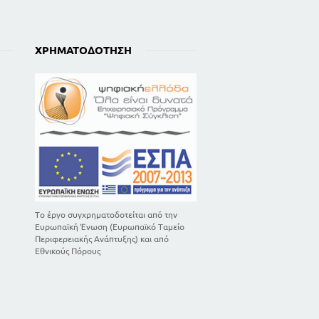
131
147
176
ΧΡΗΜΑΤΟΔΌΤΗΣΗ
197
201
215
220
222
229
Το έργο συγχρηματοδοτείται από την
236
Ευρωπαϊκή Ένωση (Ευρωπαϊκό Ταμείο
Περιφερειακής Ανάπτυξης) και από
Εθνικούς Πόρους
239
241