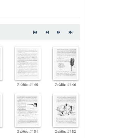
33
38
45
97
109
129
145
175
198
199
213
215
4
Σελίδα #145
Σελίδα #146
218
220
227
234
237
237
0
Σελίδα #151
Σελίδα #152
239