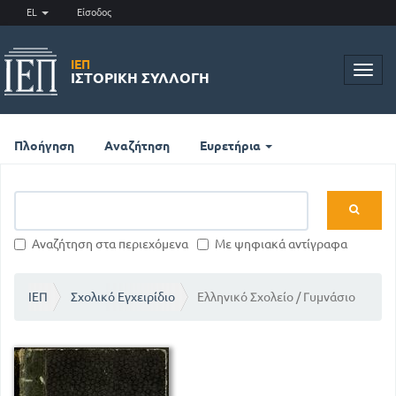
EL
Είσοδος
ΙΕΠ
Toggl
ΙΣΤΟΡΙΚΉ ΣΥΛΛΟΓΉ
navig
Πλοήγηση
Αναζήτηση
Ευρετήρια
Αναζήτηση στα περιεχόμενα
Με ψηφιακά αντίγραφα
ΙΕΠ
Σχολικό Εγχειρίδιο
Ελληνικό Σχολείο / Γυμνάσιο