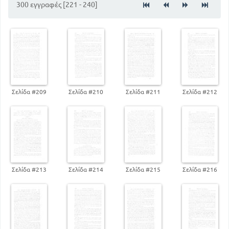
300 εγγραφές [221 - 240]
90
Περί της προτάσεως και των μερών αυτής
163
Περί της των επιθέτων συντάξεως
Περί των ειδών των προτάσεων και περί εγκλίσεων
236
192
Περί των χρόνων της υποτακτικής
271
Περί της μετοχής
Σελίδα #209
Σελίδα #210
Σελίδα #211
Σελίδα #212
Σελίδα #213
Σελίδα #214
Σελίδα #215
Σελίδα #216