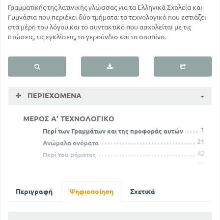
Γραμματικής της λατινικής γλώσσας για τα Ελληνικά Σχολεία και
Γυμνάσια που περιέχει δύο τμήματα: το τεχνολογικό που εστιάζει
στα μέρη του λόγου και το συντακτικό που ασχολείται με τις
πτώσεις, τις εγκλίσεις, το γερούνδιο και το σουπίνο.
ΠΕΡΙΕΧΌΜΕΝΑ
ΜΕΡΟΣ Α' ΤΕΧΝΟΛΟΓΙΚΟ
1
Περί των Γραμμάτων και της προφοράς αυτών
21
Ανώμαλα ονόματα
42
Περί του ρήματος
50
Ανωμαλίες των της α συζυγίας ρημάτων
69
Περί των συνδέσμων
78
Περί παραγωγής επιθέτου
Περιγραφή
Ψηφιοποίηση
Σχετικά
87
Περί παραγωγής επιρρημάτων
ΣΥΝΤΑΚΤΙΚΟ