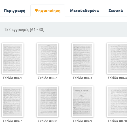
ΙΣΤΟΡΙΑ ΚΑΡΟΛΟΥ ΤΟΥ ΙΒ
Περιγραφή
livre ii - chapitre I
Ψηφιοποίηση
Μεταδεδομένα
Σχετικά
Chapitre ii
Colomba - Chapitre xviii
152 εγγραφές [61 - 80]
Le mauvais zouave
Σελίδα #061
Σελίδα #062
Σελίδα #063
Σελίδα #06
Σελίδα #067
Σελίδα #068
Σελίδα #069
Σελίδα #07