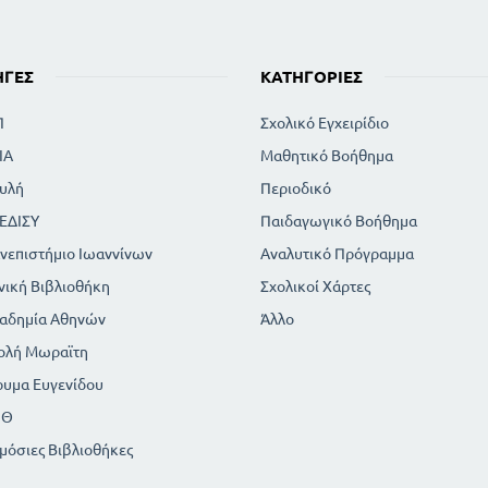
ΗΓΈΣ
ΚΑΤΗΓΟΡΊΕΣ
Π
Σχολικό Εγχειρίδιο
ΙΑ
Μαθητικό Βοήθημα
υλή
Περιοδικό
ΕΔΙΣΥ
Παιδαγωγικό Βοήθημα
νεπιστήμιο Ιωαννίνων
Αναλυτικό Πρόγραμμα
νική Βιβλιοθήκη
Σχολικοί Χάρτες
αδημία Αθηνών
Άλλο
ολή Μωραϊτη
ρυμα Ευγενίδου
ΠΘ
μόσιες Βιβλιοθήκες