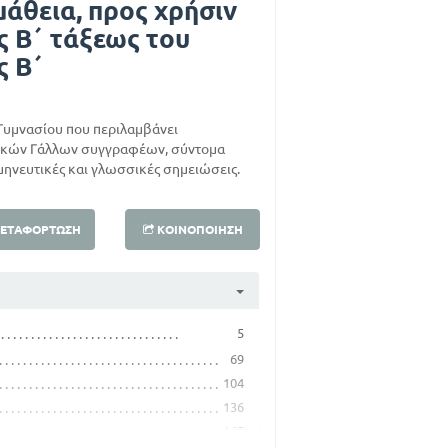
άθεια, προς χρήσιν
ς Β΄ τάξεως του
ς Β΄
 Γυμνασίου που περιλαμβάνει
ικών Γάλλων συγγραφέων, σύντομα
μηνευτικές και γλωσσικές σημειώσεις.
ΕΤΑΦΌΡΤΩΣΗ
ΚΟΙΝΟΠΟΊΗΣΗ
5
69
104
136
145