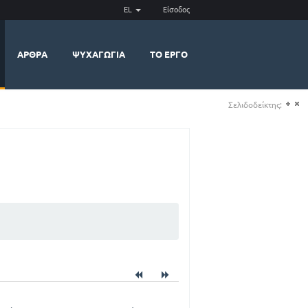
EL
Είσοδος
ΆΡΘΡΑ
ΨΥΧΑΓΩΓΊΑ
ΤΟ ΈΡΓΟ
Σελιδοδείκτης:
(+)
(-)