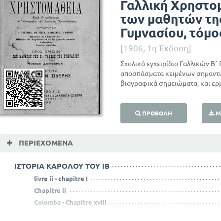
Γαλλική Χρηστομ
των μαθητών τη
Γυμνασίου, τόμο
[1906, 1η Έκδοση]
Σχολικό εγχειρίδιο Γαλλικών B΄
αποσπάσματα κειμένων σημαντ
βιογραφικά σημειώματα, και ερ
ΠΡΟΒΟΛΉ
Μ
ΠΕΡΙΕΧΌΜΕΝΑ
ΙΣΤΟΡΙΑ ΚΑΡΟΛΟΥ ΤΟΥ ΙΒ
livre ii - chapitre I
Chapitre ii
Colomba - Chapitre xviii
Le mauvais zouave