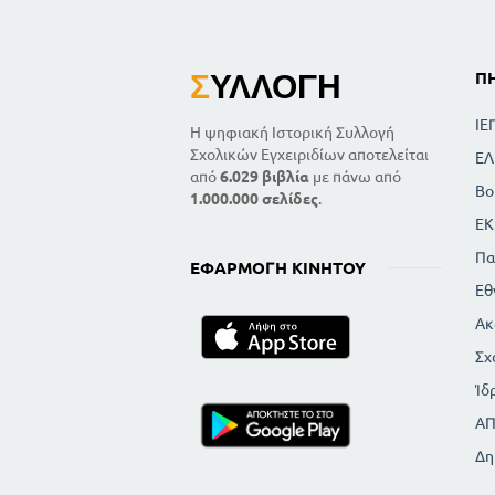
Σ
ΥΛΛΟΓΉ
Π
ΙΕ
Η ψηφιακή Ιστορική Συλλογή
Σχολικών Εγχειριδίων αποτελείται
ΕΛ
από
6.029 βιβλία
με πάνω από
Βο
1.000.000 σελίδες
.
ΕΚ
Πα
ΕΦΑΡΜΟΓΉ ΚΙΝΗΤΟΎ
Εθ
Ακ
Σχ
Ίδ
Α
Δη