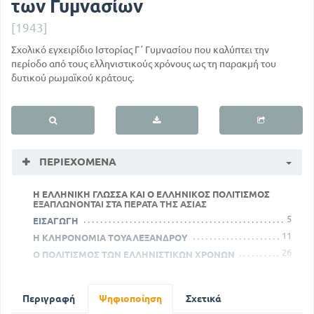
των Γυμνασίων
[1943]
Σχολικό εγχειρίδιο Ιστορίας Γ΄ Γυμνασίου που καλύπτει την
περίοδο από τους ελληνιστικούς χρόνους ως τη παρακμή του
δυτικού ρωμαϊκού κράτους.
ΠΕΡΙΕΧΌΜΕΝΑ
Η ΕΛΛΗΝΙΚΗ ΓΛΩΣΣΑ ΚΑΙ Ο ΕΛΛΗΝΙΚΟΣ ΠΟΛΙΤΙΣΜΟΣ
ΕΞΑΠΛΩΝΟΝΤΑΙ ΣΤΑ ΠΕΡΑΤΑ ΤΗΣ ΑΣΙΑΣ
5
ΕΙΣΑΓΩΓΗ
11
Η ΚΛΗΡΟΝΟΜΙΑ ΤΟΥΑΛΕΞΑΝΔΡΟΥ
26
Ο ΠΟΛΙΤΙΣΜΟΣ ΤΩΝ ΕΛΛΗΝΙΣΤΙΚΩΝ ΧΡΟΝΩΝ
Η ΕΛΛΑΔΑ ΜΕΧΡΙ ΤΗΝ ΥΠΟΤΑΓΗ ΤΗΣ ΣΤΟΥΣ ΡΩΜΑΙΟΥΣ
46
Ο ΕΛΛΗΝΙΚΟΣ ΠΟΛΙΤΙΣΜΟΣ ΕΞΑΠΛΩΝΕΤΑΙ ΣΤΗ ΔΥΣΗ
Περιγραφή
Ψηφιοποίηση
Σχετικά
89
64
ΟΙ ΡΩΜΑΙΟΙ ΓΙΝΟΝΤΑΙ ΚΟΣΜΟΚΡΑΤΟΡΕΣ