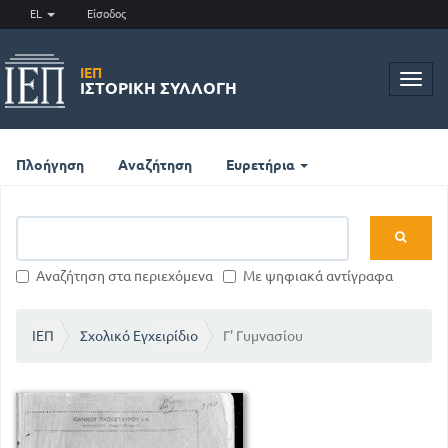
EL
Είσοδος
ΙΕΠ
Toggl
ΙΣΤΟΡΙΚΉ ΣΥΛΛΟΓΉ
navig
Πλοήγηση
Αναζήτηση
Ευρετήρια
Αναζήτηση στα περιεχόμενα
Με ψηφιακά αντίγραφα
ΙΕΠ
Σχολικό Εγχειρίδιο
Γ' Γυμνασίου