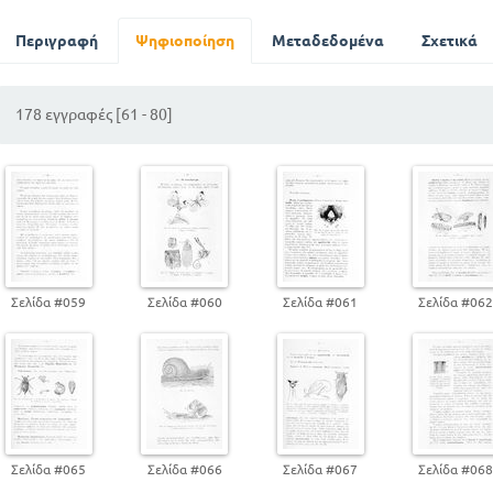
ΤΑ ΠΡΩΤΟΖΩΑ
Περιγραφή
ΤΑ ΚΟΙΛΕΝΤΕΡΩΤΑ
Ψηφιοποίηση
Μεταδεδομένα
Σχετικά
ΤΑ ΕΝΤΟΜΑ
ΤΑ ΜΑΛΑΚΙΑ
178 εγγραφές [61 - 80]
ΤΑ ΣΠΟΝΔΥΛΩΤΑ
ΙΠΠΟΠΟΤΑΜΟΣ
ΑΝΘΡΩΠΟΣ
ΜΕΡΟΣ ΔΕΥΤΕΡΟ
ΓΕΝΙΚΗ ΖΩΟΛΟΓΙΑ
ΓΕΝΙΚΗ ΚΑΤΑΣΚΕΥΗ ΤΩΝ ΖΩΩΝ
ΤΑ ΟΡΓΑΝΑ ΤΩΝ ΖΩΩΝ
Σελίδα #059
Σελίδα #060
Σελίδα #061
Σελίδα #06
ΣΧΕΣΕΙΣ ΤΩΝ ΖΩΩΝ ΜΕ ΤΟΥΣ ΑΛΛΟΥ ΑΛΛΑ ΚΑΙ ΜΕ Τ
Σελίδα #065
Σελίδα #066
Σελίδα #067
Σελίδα #06