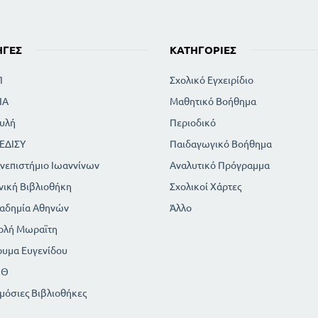
ΗΓΈΣ
ΚΑΤΗΓΟΡΊΕΣ
Π
Σχολικό Εγχειρίδιο
ΙΑ
Μαθητικό Βοήθημα
υλή
Περιοδικό
ΕΔΙΣΥ
Παιδαγωγικό Βοήθημα
νεπιστήμιο Ιωαννίνων
Αναλυτικό Πρόγραμμα
νική Βιβλιοθήκη
Σχολικοί Χάρτες
αδημία Αθηνών
Άλλο
ολή Μωραϊτη
ρυμα Ευγενίδου
ΠΘ
μόσιες Βιβλιοθήκες