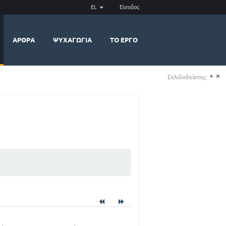
EL
Είσοδος
ΆΡΘΡΑ
ΨΥΧΑΓΩΓΊΑ
ΤΟ ΈΡΓΟ
Σελιδοδείκτης:
(+)
(-)