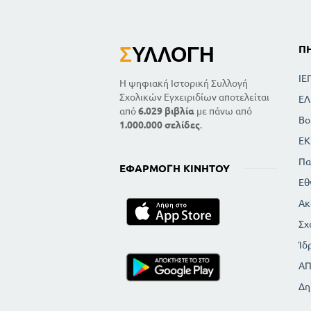
Σ
ΥΛΛΟΓΉ
Π
ΙΕ
Η ψηφιακή Ιστορική Συλλογή
Σχολικών Εγχειριδίων αποτελείται
ΕΛ
από
6.029 βιβλία
με πάνω από
Βο
1.000.000 σελίδες
.
ΕΚ
Πα
ΕΦΑΡΜΟΓΉ ΚΙΝΗΤΟΎ
Εθ
Ακ
Σχ
Ίδ
Α
Δη