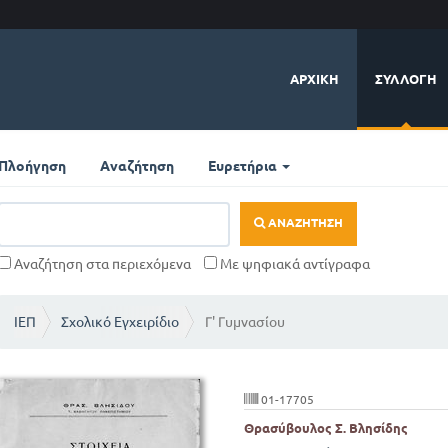
ΑΡΧΙΚΉ
ΣΥΛΛΟΓΉ
Πλοήγηση
Αναζήτηση
Ευρετήρια
ΑΝΑΖΉΤΗΣΗ
Αναζήτηση στα περιεχόμενα
Με ψηφιακά αντίγραφα
ΙΕΠ
Σχολικό Εγχειρίδιο
Γ' Γυμνασίου
01-17705
Θρασύβουλος Σ. Βλησίδης