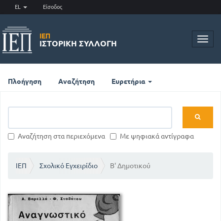
EL
Είσοδος
ΙΕΠ
Toggl
ΙΣΤΟΡΙΚΉ ΣΥΛΛΟΓΉ
navig
Πλοήγηση
Αναζήτηση
Ευρετήρια
Αναζήτηση στα περιεχόμενα
Με ψηφιακά αντίγραφα
ΙΕΠ
Σχολικό Εγχειρίδιο
Β' Δημοτικού